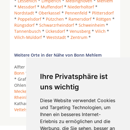
*
Lessenich
*
Limperich
*
Medinghoven
*
Mehlem
*
Messdorf
*
Muffendorf
*
Niederholtorf
*
Nordstadt
*
Oberkassel
*
Pennenfeld
*
Plittersdorf
*
Poppelsdorf
*
Pützchen
*
Ramersdorf
*
Röttgen
*
Rüngsdorf
*
Schwarzrheindorf
*
Schweinheim
*
Tannenbusch
*
Ückesdorf
*
Venusberg
*
Vilich
*
Vilich-Müldorf
*
Weststadt
*
Zentrum
*
Weitere Orte in der Nähe von Bonn Mehlem
Alfter *
Bad Honnef
*
Bad Neuenahr-Ahrweiler
*
Bonn
* Buchholz (Westerwald) *
Erpel
*
Grafschaft
Ihre Privatsphäre ist
* Grafschaft (Rheinland) *
Hennef (Sieg)
* Kasbach-
Ohlenberg *
Königswinter
* Linz am Rhein *
uns wichtig
Meckenheim (Rheinland)
* Ockenfels *
Remagen
*
Rheinbreitbach
*
Sankt Augustin
* Sankt
Diese Website verwendet Cookies
Katharinen (Kreis Neuwied) * Sinzig *
Unkel
*
und Targeting Technologien, um
Vettelschoß
*
Wachtberg
*
Windhagen
*
Ihnen ein besseres Internet-
Erlebnis zu ermöglichen und die
Werbung, die Sie sehen, besser an