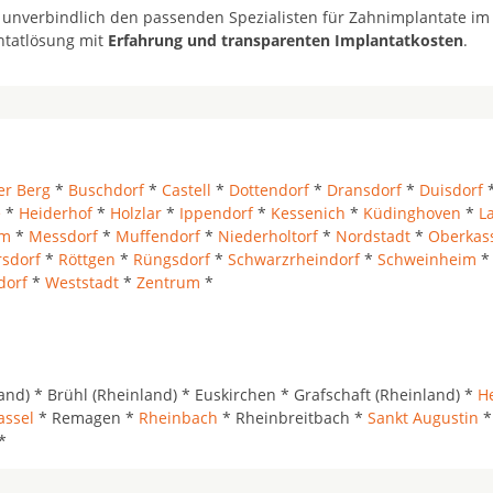
 unverbindlich den passenden Spezialisten für Zahnimplantate im
ntatlösung mit
Erfahrung und transparenten Implantatkosten
.
er Berg
*
Buschdorf
*
Castell
*
Dottendorf
*
Dransdorf
*
Duisdorf
e
*
Heiderhof
*
Holzlar
*
Ippendorf
*
Kessenich
*
Küdinghoven
*
L
em
*
Messdorf
*
Muffendorf
*
Niederholtorf
*
Nordstadt
*
Oberkas
sdorf
*
Röttgen
*
Rüngsdorf
*
Schwarzrheindorf
*
Schweinheim
*
dorf
*
Weststadt
*
Zentrum
*
nd) * Brühl (Rheinland) * Euskirchen * Grafschaft (Rheinland) *
He
assel
* Remagen *
Rheinbach
* Rheinbreitbach *
Sankt Augustin
*
*