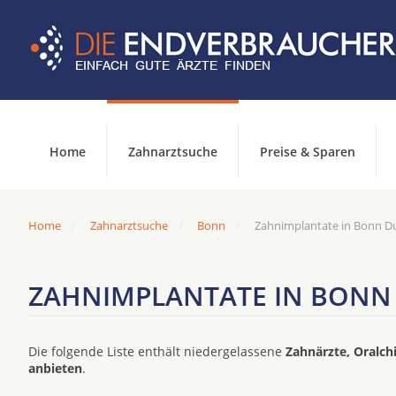
Home
Zahnarztsuche
Preise & Sparen
Home
Zahnarztsuche
Bonn
Zahnimplantate in Bonn Du
ZAHNIMPLANTATE IN BONN
Die folgende Liste enthält niedergelassene
Zahnärzte, Oralch
anbieten
.