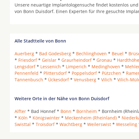
Unsere neuartige Implantologensuche findet kostenlos und
von Bonn Duisdorf. Einen Experten für Ihre gesuchte Impla
Alle Stadtteile von Bonn
Auerberg
*
Bad Godesberg
*
Bechlinghoven
*
Beuel
*
Brüs
*
Friesdorf
*
Geislar
*
Graurheindorf
*
Gronau
*
Hardthöh
Lengsdorf
*
Lessenich
*
Limperich
*
Medinghoven
*
Mehl
Pennenfeld
*
Plittersdorf
*
Poppelsdorf
*
Pützchen
*
Ramer
Tannenbusch
*
Ückesdorf
*
Venusberg
*
Vilich
*
Vilich-Mül
Weitere Orte in der Nähe von Bonn Duisdorf
Alfter
* Bad Honnef *
Bonn
*
Bornheim
* Bornheim (Rheinla
*
Köln
*
Königswinter
*
Meckenheim (Rheinland)
*
Niederk
Swisttal
*
Troisdorf
*
Wachtberg
*
Weilerswist
*
Wesseling