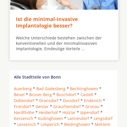
Ist die minimal-invasive
Implantologie besser?
Welche Unterschiede bestehen zwischen der
konventionellen und der minimalinvasiven
Implantologie. Eindeutige Vorteile ...
Alle Stadtteile von Bonn
Auerberg
*
Bad Godesberg
*
Bechlinghoven
*
Beuel
*
Brüser Berg
*
Buschdorf
*
Castell
*
Dottendorf
*
Dransdorf
*
Duisdorf
*
Endenich
*
Friesdorf
*
Geislar
*
Graurheindorf
*
Gronau
*
Hardthöhe
*
Heiderhof
*
Holzlar
*
Ippendorf
*
Kessenich
*
Küdinghoven
*
Lannesdorf
*
Lengsdorf
*
Lessenich
*
Limperich
*
Medinghoven
*
Mehlem