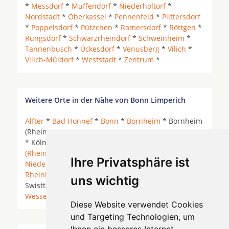
*
Messdorf
*
Muffendorf
*
Niederholtorf
*
Nordstadt
*
Oberkassel
*
Pennenfeld
*
Plittersdorf
*
Poppelsdorf
*
Pützchen
*
Ramersdorf
*
Röttgen
*
Rüngsdorf
*
Schwarzrheindorf
*
Schweinheim
*
Tannenbusch
*
Ückesdorf
*
Venusberg
*
Vilich
*
Vilich-Müldorf
*
Weststadt
*
Zentrum
*
Weitere Orte in der Nähe von Bonn Limperich
Alfter
*
Bad Honnef
*
Bonn
*
Bornheim
* Bornheim
(Rheinland) * Grafschaft (Rheinland) *
Hennef (Sieg)
* Köln *
Königswinter
* Lohmar *
Meckenheim
(Rheinland)
* Neunkirchen-Seelscheid *
Ihre Privatsphäre ist
Niederkassel
*
Remagen
* Rheinbach *
Rheinbreitbach
*
Sankt Augustin
*
Siegburg
*
uns wichtig
Swisttal *
Troisdorf
* Unkel *
Wachtberg
*
Wesseling
*
Diese Website verwendet Cookies
und Targeting Technologien, um