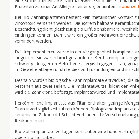
eine Krone oder Brücke. Normalerweise sind diese Implantate
Patienten zu einer Art Allergie - einer sogenannten
Titanunvert
Bei Bio-Zahnimplantaten besteht kein metallischer Kontakt z
Zirkonoxid versehen werden. Die extrem haltbare Keramikschich
Beschichtung dient gleichzeitig als Diffusionsbarriere, wesha
eindringen können. Damit wird ein großer Mehrwert erreicht, d
verhindert werden.
Das Implementieren wurde in der Vergangenheit komplex dur
länger und sie waren bruchgefährdeter. Bei Titanimplantan g
schwierig. Reagierten Betroffene allergisch gegen Titan, gena
im Gewebe ablagern, führte dies zu Entzündungen und im schl
Deshalb wurden biologische Zahnimplantate entwickelt, die s
bestehen aus zwei Teilen. Die Implantatwurzel bildet den Ank
wird die Zahnkrone befestigt. Implantatwurzel und Implantata
Herkömmliche Implantate aus Titan enthalten geringe Mengen an
Titanunverträglichkeit führen können. Biologische Implantate 
keramische Zirkonoxid-Schicht verhindert die Verschmelzung 
Reaktionen vor.
Bio-Zahnimplantate verfügen somit über eine hohe Verträglichk
Überempfindlichkeit.