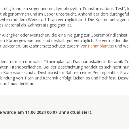
besteht, kann ein sogenannter „Lymphozyten-Transformations-Test“, 
lut abgenommen und im Labor untersucht. Anhand der dort durchgefü
ozyten mit dem Werkstoff Titan verträglich sind. Die Kosten betragen
s Material als Zahnersatz geeignet ist.
 Allergiker oder Menschen, die eine Neigung zur Überempfindlichkeit 
n Körpergewebe und sind deshalb gut verträglich. Sie vermeiden die
n Bakterien. Bio-Zahnersatz schützt zudem vor
Periimplantitis
und wei
 denen für ein normales Titanimplantat. Das nanoskalierte Keramik-C
ten Titanoberflächen. Bei der Beschichtung handelt es sich nicht nu
-Korrosionsschutz. Deshalb ist im Rahmen einer Periimplantitis-Präv
erbindung von Titan und Keramik erfolgt lückenlos und hochfest. Des
n durchaus denkbar.
 wurde am 11.06.2024 06:07 Uhr aktualisiert.