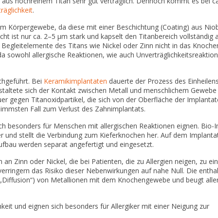
 aus hochreinem Titan sehr gut verträglich. Dennoch kommt es bei c
räglichkeit
.
um Körpergewebe, da diese mit einer Beschichtung (Coating) aus Nio
t ist nur ca. 2–5 μm stark und kapselt den Titanbereich vollständig a
lb Begleitelemente des Titans wie Nickel oder Zinn nicht in das Knoc
a sowohl allergische Reaktionen, wie auch Unverträglichkeitsreaktion
chgeführt. Bei
Keramikimplantaten
dauerte der Prozess des Einheilens
estaltete sich der Kontakt zwischen Metall und menschlichem Gewebe 
uer gegen Titanoxidpartikel, die sich von der Oberfläche der Implanta
immsten Fall zum Verlust des Zahnimplantats.
ich besonders für Menschen mit allergischen Reaktionen eignen. Bio-
er und stellt die Verbindung zum Kieferknochen her. Auf dem Implant
ufbau werden separat angefertigt und eingesetzt.
 Zinn oder Nickel, die bei Patienten, die zu Allergien neigen, zu ein
verringern das Risiko dieser Nebenwirkungen auf nahe Null. Die entha
(„Diffusion“) von Metallionen mit dem Knochengewebe und beugt alle
eit und eignen sich besonders für Allergiker mit einer Neigung zur