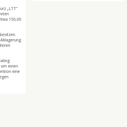
kurz „LTT“
hrten
 etwa 150,00
besitzen.
 Ablagerung
teren
oating
r um einen
ention eine
wegen