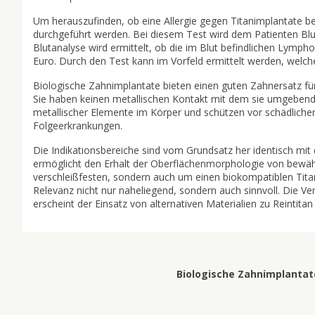
Um herauszufinden, ob eine Allergie gegen Titanimplantate 
durchgeführt werden. Bei diesem Test wird dem Patienten B
Blutanalyse wird ermittelt, ob die im Blut befindlichen Lymph
Euro. Durch den Test kann im Vorfeld ermittelt werden, welche
Biologische Zahnimplantate bieten einen guten Zahnersatz für
Sie haben keinen metallischen Kontakt mit dem sie umgebende
metallischer Elemente im Körper und schützen vor schädliche
Folgeerkrankungen.
Die Indikationsbereiche sind vom Grundsatz her identisch mit
ermöglicht den Erhalt der Oberflächenmorphologie von bewähr
verschleißfesten, sondern auch um einen biokompatiblen Titan
Relevanz nicht nur naheliegend, sondern auch sinnvoll. Die V
erscheint der Einsatz von alternativen Materialien zu Reintita
Biologische Zahnimplantate