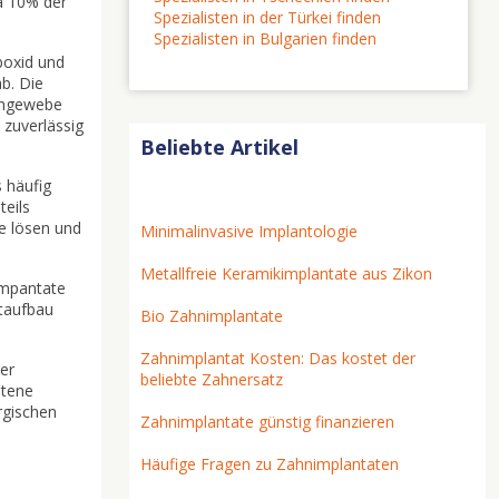
a 10% der
Spezialisten in der Türkei finden
Spezialisten in Bulgarien finden
boxid und
b. Die
hengewebe
 zuverlässig
Beliebte Artikel
 häufig
teils
te lösen und
Minimalinvasive Implantologie
Metallfreie Keramikimplantate aus Zikon
Impantate
ataufbau
Bio Zahnimplantate
Zahnimplantat Kosten: Das kostet der
er
beliebte Zahnersatz
ltene
rgischen
Zahnimplantate günstig finanzieren
Häufige Fragen zu Zahnimplantaten