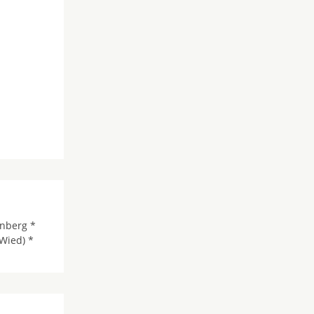
enberg *
Wied) *