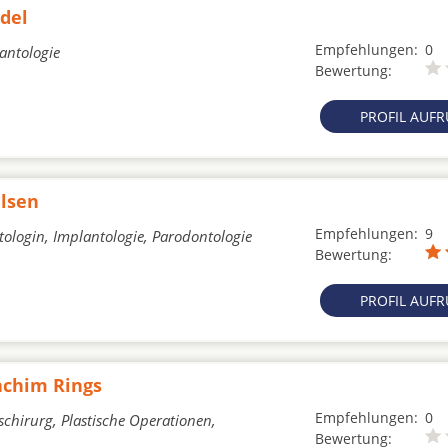
del
Empfehlungen:
0
lantologie
Bewertung:
PROFIL AUF
ulsen
Empfehlungen:
9
ologin, Implantologie, Parodontologie
Bewertung:
PROFIL AUF
oachim Rings
Empfehlungen:
0
schirurg, Plastische Operationen,
Bewertung: