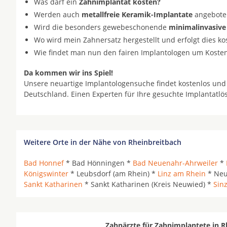
Was darf ein
Zahnimplantat kosten?
Werden auch
metallfreie Keramik-Implantate
angeboten 
Wird die besonders gewebeschonende
minimalinvasive
Wo wird mein Zahnersatz hergestellt und erfolgt dies k
Wie findet man nun den fairen Implantologen um Koste
Da kommen wir ins Spiel!
Unsere neuartige Implantologensuche findet kostenlos und
Deutschland. Einen Experten für Ihre gesuchte Implantatl
Weitere Orte in der Nähe von Rheinbreitbach
Bad Honnef
* Bad Hönningen *
Bad Neuenahr-Ahrweiler
*
Königswinter
* Leubsdorf (am Rhein) *
Linz am Rhein
* Neu
Sankt Katharinen
* Sankt Katharinen (Kreis Neuwied) *
Sinz
Zahnärzte für Zahnimplantete in R