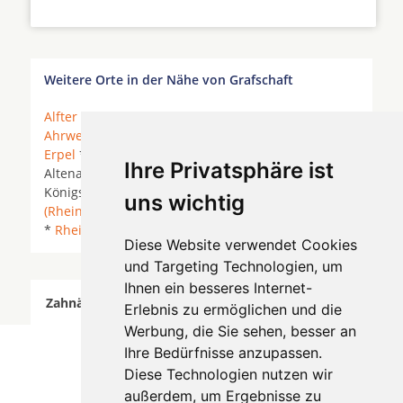
Weitere Orte in der Nähe von Grafschaft
Alfter
*
Altenahr
*
Bad Honnef
*
Bad Neuenahr-
Ahrweiler
* Berg bei Ahrweiler *
Bonn
* Dernau *
Erpel
*
Grafschaft
* Heckenbach * Kalenborn bei
Ihre Privatsphäre ist
Altenahr * Kasbach-Ohlenberg * Kesseling *
Königsfeld (Eifel) * Mayschoß *
Meckenheim
uns wichtig
(Rheinland)
*
Niederzissen
*
Remagen
*
Rheinbach
*
Rheinbreitbach
*
Sinzig
*
Unkel
*
Wachtberg
*
Diese Website verwendet Cookies
und Targeting Technologien, um
Ihnen ein besseres Internet-
Zahnärzte für Zahnimplantete in Grafschaft wurde
Erlebnis zu ermöglichen und die
am 07 August 2026 aktualisiert.
Werbung, die Sie sehen, besser an
Ihre Bedürfnisse anzupassen.
Diese Technologien nutzen wir
außerdem, um Ergebnisse zu