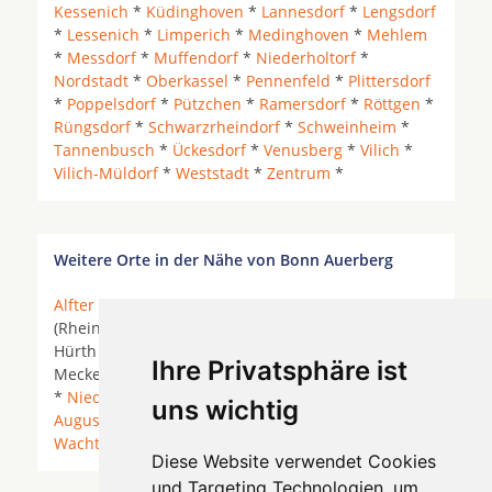
Kessenich
*
Küdinghoven
*
Lannesdorf
*
Lengsdorf
*
Lessenich
*
Limperich
*
Medinghoven
*
Mehlem
*
Messdorf
*
Muffendorf
*
Niederholtorf
*
Nordstadt
*
Oberkassel
*
Pennenfeld
*
Plittersdorf
*
Poppelsdorf
*
Pützchen
*
Ramersdorf
*
Röttgen
*
Rüngsdorf
*
Schwarzrheindorf
*
Schweinheim
*
Tannenbusch
*
Ückesdorf
*
Venusberg
*
Vilich
*
Vilich-Müldorf
*
Weststadt
*
Zentrum
*
Weitere Orte in der Nähe von Bonn Auerberg
Alfter
* Bad Honnef *
Bonn
*
Bornheim
* Bornheim
(Rheinland) *
Brühl (Rheinland)
*
Hennef (Sieg)
*
Hürth *
Köln
*
Königswinter
* Lohmar *
Ihre Privatsphäre ist
Meckenheim (Rheinland) * Neunkirchen-Seelscheid
*
Niederkassel
* Remagen * Rheinbach *
Sankt
uns wichtig
Augustin
*
Siegburg
*
Swisttal
*
Troisdorf
*
Wachtberg
*
Weilerswist
*
Wesseling
*
Diese Website verwendet Cookies
und Targeting Technologien, um