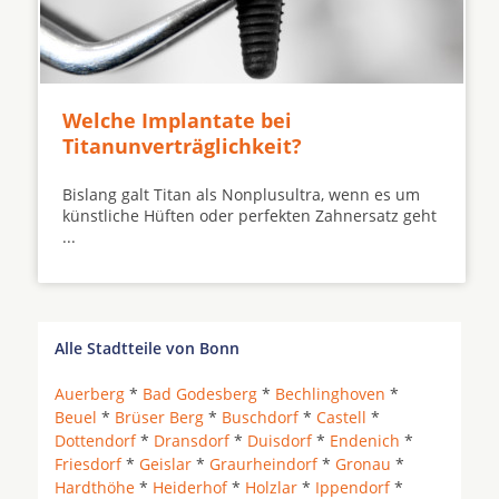
Welche Implantate bei
Titanunverträglichkeit?
Bislang galt Titan als Nonplusultra, wenn es um
künstliche Hüften oder perfekten Zahnersatz geht
...
Alle Stadtteile von Bonn
Auerberg
*
Bad Godesberg
*
Bechlinghoven
*
Beuel
*
Brüser Berg
*
Buschdorf
*
Castell
*
Dottendorf
*
Dransdorf
*
Duisdorf
*
Endenich
*
Friesdorf
*
Geislar
*
Graurheindorf
*
Gronau
*
Hardthöhe
*
Heiderhof
*
Holzlar
*
Ippendorf
*