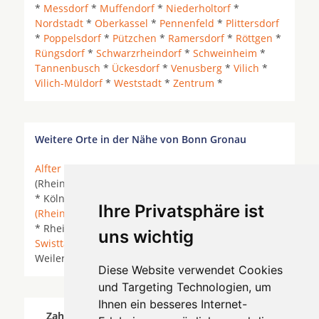
*
Messdorf
*
Muffendorf
*
Niederholtorf
*
Nordstadt
*
Oberkassel
*
Pennenfeld
*
Plittersdorf
*
Poppelsdorf
*
Pützchen
*
Ramersdorf
*
Röttgen
*
Rüngsdorf
*
Schwarzrheindorf
*
Schweinheim
*
Tannenbusch
*
Ückesdorf
*
Venusberg
*
Vilich
*
Vilich-Müldorf
*
Weststadt
*
Zentrum
*
Weitere Orte in der Nähe von Bonn Gronau
Alfter
*
Bad Honnef
*
Bonn
*
Bornheim
* Bornheim
(Rheinland) * Grafschaft (Rheinland) *
Hennef (Sieg)
* Köln *
Königswinter
* Lohmar *
Meckenheim
Ihre Privatsphäre ist
(Rheinland)
*
Niederkassel
*
Remagen
* Rheinbach
* Rheinbreitbach *
Sankt Augustin
*
Siegburg
*
uns wichtig
Swisttal
*
Troisdorf
* Unkel *
Wachtberg
*
Weilerswist *
Wesseling
*
Diese Website verwendet Cookies
und Targeting Technologien, um
Ihnen ein besseres Internet-
Zahnärzte für Zahnimplantete in Bonn Gronau