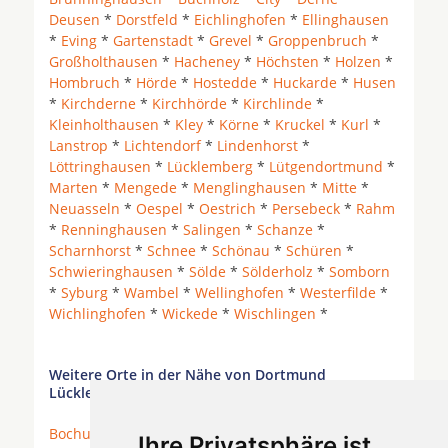
Deusen
*
Dorstfeld
*
Eichlinghofen
*
Ellinghausen
*
Eving
*
Gartenstadt
*
Grevel
*
Groppenbruch
*
Großholthausen
*
Hacheney
*
Höchsten
*
Holzen
*
Hombruch
*
Hörde
*
Hostedde
*
Huckarde
*
Husen
*
Kirchderne
*
Kirchhörde
*
Kirchlinde
*
Kleinholthausen
*
Kley
*
Körne
*
Kruckel
*
Kurl
*
Lanstrop
*
Lichtendorf
*
Lindenhorst
*
Löttringhausen
*
Lücklemberg
*
Lütgendortmund
*
Marten
*
Mengede
*
Menglinghausen
*
Mitte
*
Neuasseln
*
Oespel
*
Oestrich
*
Persebeck
*
Rahm
*
Renninghausen
*
Salingen
*
Schanze
*
Scharnhorst
*
Schnee
*
Schönau
*
Schüren
*
Schwieringhausen
*
Sölde
*
Sölderholz
*
Somborn
*
Syburg
*
Wambel
*
Wellinghofen
*
Westerfilde
*
Wichlinghofen
*
Wickede
*
Wischlingen
*
Weitere Orte in der Nähe von Dortmund
Lücklemberg
Bochum
*
Castrop-Rauxel
*
Dortmund
*
Ennepetal
Ihre Privatsphäre ist