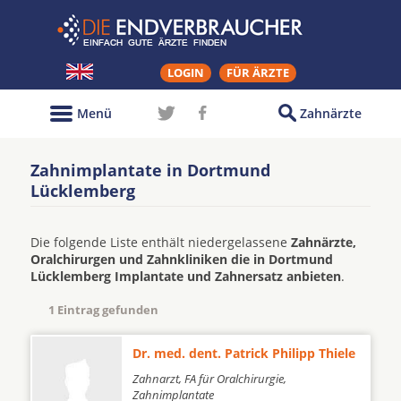
LOGIN
FÜR ÄRZTE
Menü
Zahnärzte
Zahnimplantate in Dortmund
Lücklemberg
Die folgende Liste enthält niedergelassene
Zahnärzte,
Oralchirurgen und Zahnkliniken die in Dortmund
Lücklemberg Implantate und Zahnersatz anbieten
.
1 Eintrag gefunden
Dr. med. dent. Patrick Philipp Thiele
Zahnarzt, FA für Oralchirurgie,
Zahnimplantate