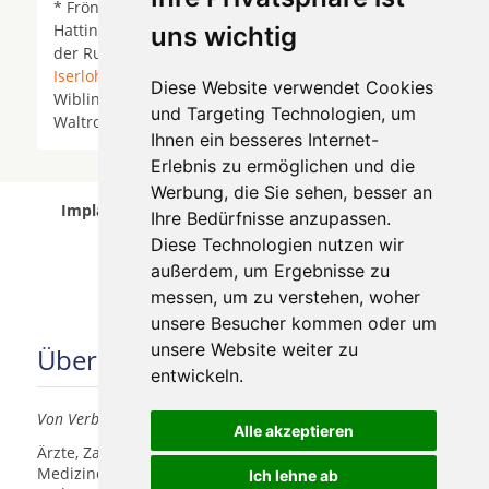
* Fröndenberg/Ruhr *
Gevelsberg
*
Hagen
*
Hattingen an der Ruhr *
Herdecke
* Herdecke an
uns wichtig
der Ruhr *
Herne
*
Holzwickede
*
Iserlohn
*
Iserlohn Hennen
* Kamen *
Lünen
* Nachrodt-
Diese Website verwendet Cookies
Wiblingwerde *
Schwerte
* Sprockhövel * Unna *
und Targeting Technologien, um
Waltrop *
Wetter (Ruhr)
*
Witten
*
Ihnen ein besseres Internet-
Erlebnis zu ermöglichen und die
Werbung, die Sie sehen, besser an
Implantologen in Dortmund Lücklemberg wurde
Ihre Bedürfnisse anzupassen.
am 08 August 2026 aktualisiert.
Diese Technologien nutzen wir
außerdem, um Ergebnisse zu
messen, um zu verstehen, woher
unsere Besucher kommen oder um
unsere Website weiter zu
Über uns
entwickeln.
Von Verbrauchern für Verbraucher
Alle akzeptieren
Ärzte, Zahnärzte, Akustiker und andere
Medizindienstleister haben hier die Möglichkeit, sich
Ich lehne ab