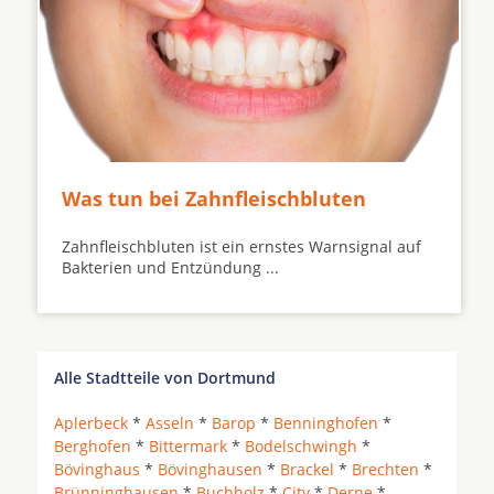
Was tun bei Zahnfleischbluten
Zahnfleischbluten ist ein ernstes Warnsignal auf
Bakterien und Entzündung ...
Alle Stadtteile von Dortmund
Aplerbeck
*
Asseln
*
Barop
*
Benninghofen
*
Berghofen
*
Bittermark
*
Bodelschwingh
*
Bövinghaus
*
Bövinghausen
*
Brackel
*
Brechten
*
Brünninghausen
*
Buchholz
*
City
*
Derne
*