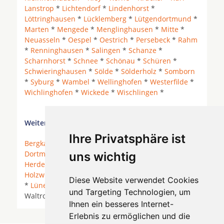
Lanstrop
*
Lichtendorf
*
Lindenhorst
*
Löttringhausen
*
Lücklemberg
*
Lütgendortmund
*
Marten
*
Mengede
*
Menglinghausen
*
Mitte
*
Neuasseln
*
Oespel
*
Oestrich
*
Persebeck
*
Rahm
*
Renninghausen
*
Salingen
*
Schanze
*
Scharnhorst
*
Schnee
*
Schönau
*
Schüren
*
Schwieringhausen
*
Sölde
*
Sölderholz
*
Somborn
*
Syburg
*
Wambel
*
Wellinghofen
*
Westerfilde
*
Wichlinghofen
*
Wickede
*
Wischlingen
*
Weitere Orte in der Nähe von Dortmund Aplerbeck
Ihre Privatsphäre ist
Bergkamen
* Bochum * Bönen *
Castrop-Rauxel
*
Dortmund
*
Fröndenberg/Ruhr
*
Hagen
* Hemer *
uns wichtig
Herdecke
* Herdecke an der Ruhr *
Herne
*
Holzwickede
*
Iserlohn
*
Iserlohn Hennen
*
Kamen
Diese Website verwendet Cookies
*
Lünen
* Menden (Sauerland) *
Schwerte
*
Unna
*
und Targeting Technologien, um
Waltrop * Werne * Wetter (Ruhr) *
Witten
*
Ihnen ein besseres Internet-
Erlebnis zu ermöglichen und die