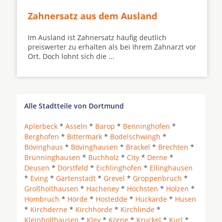
Zahnersatz aus dem Ausland
Im Ausland ist Zahnersatz häufig deutlich
preiswerter zu erhalten als bei Ihrem Zahnarzt vor
Ort. Doch lohnt sich die ...
Alle Stadtteile von Dortmund
Aplerbeck
*
Asseln
*
Barop
*
Benninghofen
*
Berghofen
*
Bittermark
*
Bodelschwingh
*
Bövinghaus
*
Bövinghausen
*
Brackel
*
Brechten
*
Brünninghausen
*
Buchholz
*
City
*
Derne
*
Deusen
*
Dorstfeld
*
Eichlinghofen
*
Ellinghausen
*
Eving
*
Gartenstadt
*
Grevel
*
Groppenbruch
*
Großholthausen
*
Hacheney
*
Höchsten
*
Holzen
*
Hombruch
*
Hörde
*
Hostedde
*
Huckarde
*
Husen
*
Kirchderne
*
Kirchhörde
*
Kirchlinde
*
Kleinholthausen
*
Kley
*
Körne
*
Kruckel
*
Kurl
*