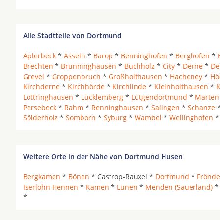
Alle Stadtteile von Dortmund
Aplerbeck
*
Asseln
*
Barop
*
Benninghofen
*
Berghofen
*
Brechten
*
Brünninghausen
*
Buchholz
*
City
*
Derne
*
De
Grevel
*
Groppenbruch
*
Großholthausen
*
Hacheney
*
Hö
Kirchderne
*
Kirchhörde
*
Kirchlinde
*
Kleinholthausen
*
K
Löttringhausen
*
Lücklemberg
*
Lütgendortmund
*
Marten
Persebeck
*
Rahm
*
Renninghausen
*
Salingen
*
Schanze
Sölderholz
*
Somborn
*
Syburg
*
Wambel
*
Wellinghofen
Weitere Orte in der Nähe von Dortmund Husen
Bergkamen
*
Bönen
* Castrop-Rauxel *
Dortmund
*
Frönde
Iserlohn Hennen
*
Kamen
*
Lünen
*
Menden (Sauerland)
*