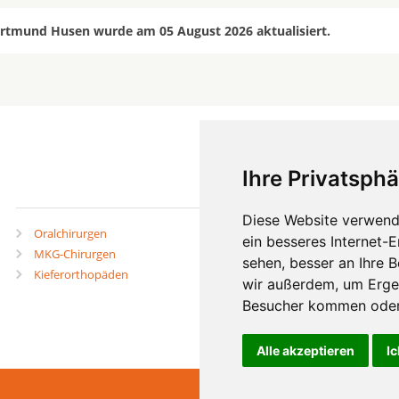
ortmund Husen wurde am 05 August 2026 aktualisiert.
Ihre Privatsphä
mehr
Diese Website verwend
Oralchirurgen
Zahnärzte in Städten
ein besseres Internet-
MKG-Chirurgen
Zahnärzte in Stadtteilen
sehen, besser an Ihre 
Kieferorthopäden
wir außerdem, um Erge
Besucher kommen oder 
Alle akzeptieren
Ic