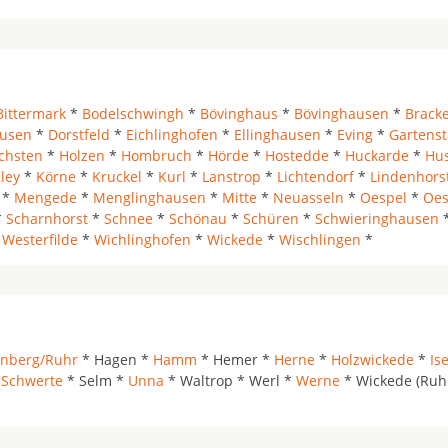
Bittermark
*
Bodelschwingh
*
Bövinghaus
*
Bövinghausen
*
Bracke
usen
*
Dorstfeld
*
Eichlinghofen
*
Ellinghausen
*
Eving
*
Gartenst
chsten
*
Holzen
*
Hombruch
*
Hörde
*
Hostedde
*
Huckarde
*
Hu
ley
*
Körne
*
Kruckel
*
Kurl
*
Lanstrop
*
Lichtendorf
*
Lindenhors
*
Mengede
*
Menglinghausen
*
Mitte
*
Neuasseln
*
Oespel
*
Oes
*
Scharnhorst
*
Schnee
*
Schönau
*
Schüren
*
Schwieringhausen
*
Westerfilde
*
Wichlinghofen
*
Wickede
*
Wischlingen
*
nberg/Ruhr
* Hagen *
Hamm
* Hemer *
Herne
*
Holzwickede
*
Is
*
Schwerte
* Selm *
Unna
* Waltrop * Werl *
Werne
* Wickede (Ruhr