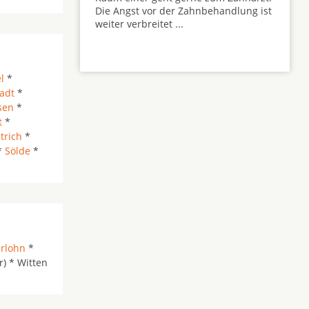
Die Angst vor der Zahnbehandlung ist
weiter verbreitet ...
l
*
adt
*
sen
*
t
*
trich
*
*
Sölde
*
erlohn
*
) * Witten