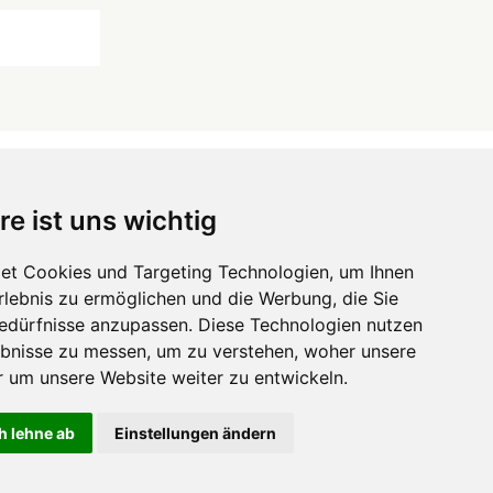
re ist uns wichtig
 ...
et Cookies und Targeting Technologien, um Ihnen
Hörgeräte
die-endverbraucher.com
Erlebnis zu ermöglichen und die Werbung, die Sie
Bedürfnisse anzupassen. Diese Technologien nutzen
bnisse zu messen, um zu verstehen, woher unsere
um unsere Website weiter zu entwickeln.
h lehne ab
Einstellungen ändern
KONTAKT
IMPRESSUM
AGB
DATENSCHUTZ