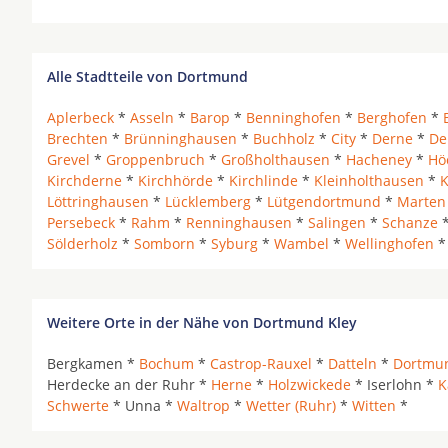
Alle Stadtteile von Dortmund
Aplerbeck
*
Asseln
*
Barop
*
Benninghofen
*
Berghofen
*
Brechten
*
Brünninghausen
*
Buchholz
*
City
*
Derne
*
De
Grevel
*
Groppenbruch
*
Großholthausen
*
Hacheney
*
Hö
Kirchderne
*
Kirchhörde
*
Kirchlinde
*
Kleinholthausen
*
K
Löttringhausen
*
Lücklemberg
*
Lütgendortmund
*
Marten
Persebeck
*
Rahm
*
Renninghausen
*
Salingen
*
Schanze
Sölderholz
*
Somborn
*
Syburg
*
Wambel
*
Wellinghofen
Weitere Orte in der Nähe von Dortmund Kley
Bergkamen *
Bochum
*
Castrop-Rauxel
*
Datteln
*
Dortmu
Herdecke an der Ruhr *
Herne
*
Holzwickede
* Iserlohn *
K
Schwerte
* Unna *
Waltrop
*
Wetter (Ruhr)
*
Witten
*