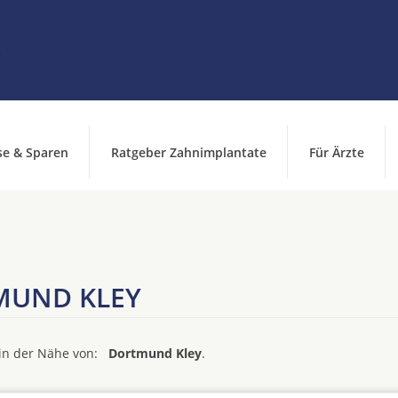
se & Sparen
Ratgeber Zahnimplantate
Für Ärzte
MUND KLEY
d in der Nähe von:
Dortmund Kley
.