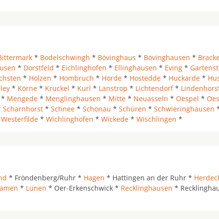
Bittermark
*
Bodelschwingh
*
Bövinghaus
*
Bövinghausen
*
Bracke
usen
*
Dorstfeld
*
Eichlinghofen
*
Ellinghausen
*
Eving
*
Gartenst
chsten
*
Holzen
*
Hombruch
*
Hörde
*
Hostedde
*
Huckarde
*
Hu
ley
*
Körne
*
Kruckel
*
Kurl
*
Lanstrop
*
Lichtendorf
*
Lindenhors
*
Mengede
*
Menglinghausen
*
Mitte
*
Neuasseln
*
Oespel
*
Oes
*
Scharnhorst
*
Schnee
*
Schönau
*
Schüren
*
Schwieringhausen
*
Westerfilde
*
Wichlinghofen
*
Wickede
*
Wischlingen
*
nd
* Fröndenberg/Ruhr *
Hagen
* Hattingen an der Ruhr *
Herdec
amen
*
Lünen
* Oer-Erkenschwick *
Recklinghausen
* Recklinghau