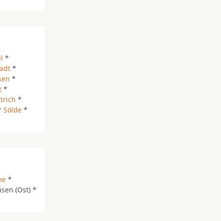
l
*
adt
*
sen
*
t
*
trich
*
*
Sölde
*
ke
*
sen (Ost) *