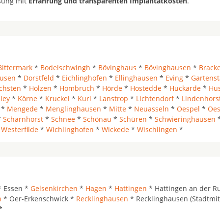
ösung mit
Erfahrung und transparenten Implantatkosten
.
Bittermark
*
Bodelschwingh
*
Bövinghaus
*
Bövinghausen
*
Bracke
usen
*
Dorstfeld
*
Eichlinghofen
*
Ellinghausen
*
Eving
*
Gartenst
chsten
*
Holzen
*
Hombruch
*
Hörde
*
Hostedde
*
Huckarde
*
Hu
ley
*
Körne
*
Kruckel
*
Kurl
*
Lanstrop
*
Lichtendorf
*
Lindenhors
*
Mengede
*
Menglinghausen
*
Mitte
*
Neuasseln
*
Oespel
*
Oes
*
Scharnhorst
*
Schnee
*
Schönau
*
Schüren
*
Schwieringhausen
*
Westerfilde
*
Wichlinghofen
*
Wickede
*
Wischlingen
*
 Essen *
Gelsenkirchen
*
Hagen
*
Hattingen
* Hattingen an der R
n
* Oer-Erkenschwick *
Recklinghausen
* Recklinghausen (Stadtmit
*