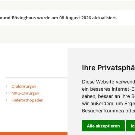
mund Bövinghaus wurde am 08 August 2026 aktualisiert.
Ihre Privatsphä
mehr
Diese Website verwend
Oralchirurgen
Zahnärzte in Städten
ein besseres Internet-
MKG-Chirurgen
Zahnärzte in Stadtteilen
sehen, besser an Ihre 
Kieferorthopäden
wir außerdem, um Erge
Besucher kommen oder 
Alle akzeptieren
Ic