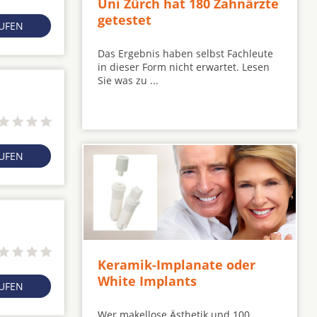
Uni Zürch hat 180 Zahnärzte
getestet
RUFEN
Das Ergebnis haben selbst Fachleute
in dieser Form nicht erwartet. Lesen
Sie was zu ...
RUFEN
Keramik-Implanate oder
White Implants
RUFEN
Wer makellose Ästhetik und 100