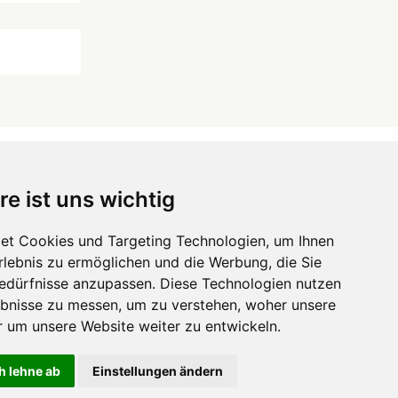
re ist uns wichtig
 ...
et Cookies und Targeting Technologien, um Ihnen
Hörgeräte
die-endverbraucher.com
Erlebnis zu ermöglichen und die Werbung, die Sie
Bedürfnisse anzupassen. Diese Technologien nutzen
bnisse zu messen, um zu verstehen, woher unsere
um unsere Website weiter zu entwickeln.
h lehne ab
Einstellungen ändern