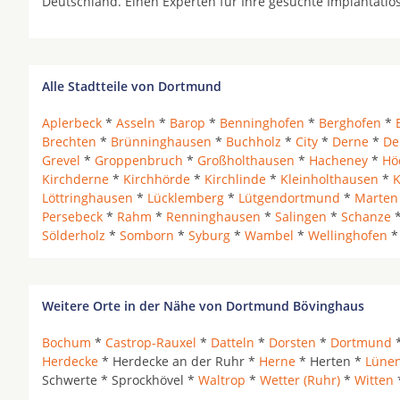
Deutschland. Einen Experten für Ihre gesuchte Implantatl
Alle Stadtteile von Dortmund
Aplerbeck
*
Asseln
*
Barop
*
Benninghofen
*
Berghofen
*
Brechten
*
Brünninghausen
*
Buchholz
*
City
*
Derne
*
De
Grevel
*
Groppenbruch
*
Großholthausen
*
Hacheney
*
Hö
Kirchderne
*
Kirchhörde
*
Kirchlinde
*
Kleinholthausen
*
K
Löttringhausen
*
Lücklemberg
*
Lütgendortmund
*
Marten
Persebeck
*
Rahm
*
Renninghausen
*
Salingen
*
Schanze
Sölderholz
*
Somborn
*
Syburg
*
Wambel
*
Wellinghofen
Weitere Orte in der Nähe von Dortmund Bövinghaus
Bochum
*
Castrop-Rauxel
*
Datteln
*
Dorsten
*
Dortmund
*
Herdecke
* Herdecke an der Ruhr *
Herne
* Herten *
Lüne
Schwerte * Sprockhövel *
Waltrop
*
Wetter (Ruhr)
*
Witten