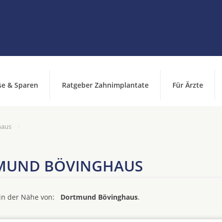
se & Sparen
Ratgeber Zahnimplantate
Für Ärzte
haus
TMUND BÖVINGHAUS
d in der Nähe von:
Dortmund Bövinghaus
.