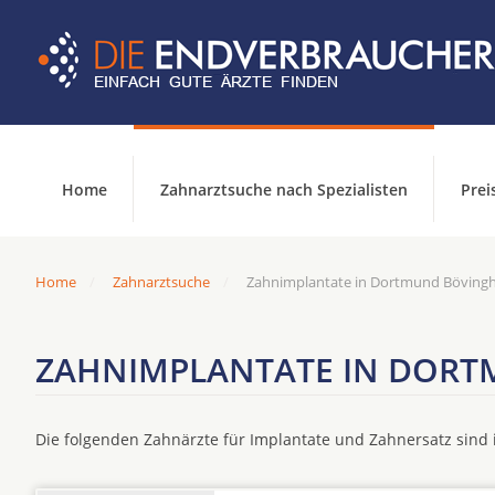
Home
Zahnarztsuche nach Spezialisten
Prei
Home
Zahnarztsuche
Zahnimplantate in Dortmund Böving
ZAHNIMPLANTATE IN DOR
Die folgenden Zahnärzte für Implantate und Zahnersatz sin