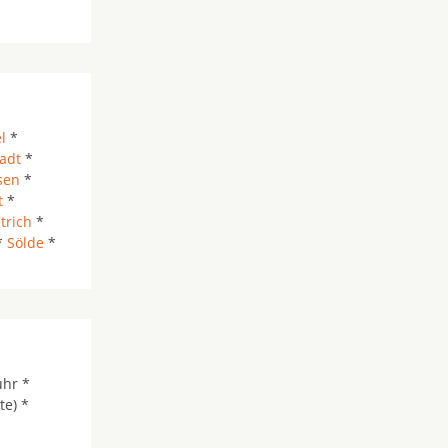
l
*
adt
*
sen
*
t
*
trich
*
*
Sölde
*
uhr *
te) *