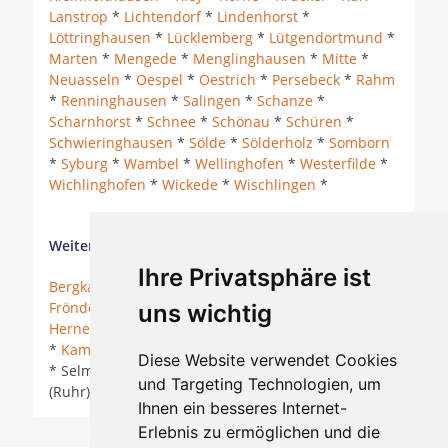
Lanstrop
*
Lichtendorf
*
Lindenhorst
*
Löttringhausen
*
Lücklemberg
*
Lütgendortmund
*
Marten
*
Mengede
*
Menglinghausen
*
Mitte
*
Neuasseln
*
Oespel
*
Oestrich
*
Persebeck
*
Rahm
*
Renninghausen
*
Salingen
*
Schanze
*
Scharnhorst
*
Schnee
*
Schönau
*
Schüren
*
Schwieringhausen
*
Sölde
*
Sölderholz
*
Somborn
*
Syburg
*
Wambel
*
Wellinghofen
*
Westerfilde
*
Wichlinghofen
*
Wickede
*
Wischlingen
*
Weitere Orte in der Nähe von Dortmund Asseln
Ihre Privatsphäre ist
Bergkamen
*
Bönen
* Castrop-Rauxel *
Dortmund
*
Fröndenberg/Ruhr
* Hagen *
Hamm
* Hemer *
uns wichtig
Herne
*
Holzwickede
*
Iserlohn
*
Iserlohn Hennen
*
Kamen
*
Lünen
*
Menden (Sauerland)
*
Schwerte
Diese Website verwendet Cookies
* Selm *
Unna
* Waltrop * Werl *
Werne
* Wickede
und Targeting Technologien, um
(Ruhr) * Witten *
Ihnen ein besseres Internet-
Erlebnis zu ermöglichen und die