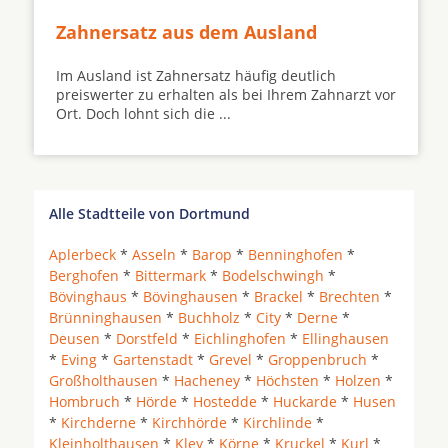
Zahnersatz aus dem Ausland
Im Ausland ist Zahnersatz häufig deutlich
preiswerter zu erhalten als bei Ihrem Zahnarzt vor
Ort. Doch lohnt sich die ...
Alle Stadtteile von Dortmund
Aplerbeck
*
Asseln
*
Barop
*
Benninghofen
*
Berghofen
*
Bittermark
*
Bodelschwingh
*
Bövinghaus
*
Bövinghausen
*
Brackel
*
Brechten
*
Brünninghausen
*
Buchholz
*
City
*
Derne
*
Deusen
*
Dorstfeld
*
Eichlinghofen
*
Ellinghausen
*
Eving
*
Gartenstadt
*
Grevel
*
Groppenbruch
*
Großholthausen
*
Hacheney
*
Höchsten
*
Holzen
*
Hombruch
*
Hörde
*
Hostedde
*
Huckarde
*
Husen
*
Kirchderne
*
Kirchhörde
*
Kirchlinde
*
Kleinholthausen
*
Kley
*
Körne
*
Kruckel
*
Kurl
*