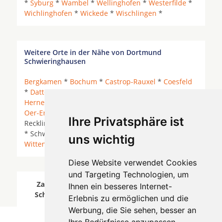
*
Syburg
*
Wambel
*
Wellinghofen
*
Westerfilde
*
Wichlinghofen
*
Wickede
*
Wischlingen
*
Weitere Orte in der Nähe von Dortmund
Schwieringhausen
Bergkamen
*
Bochum
*
Castrop-Rauxel
*
Coesfeld
*
Datteln
*
Dortmund
* Herdecke an der Ruhr *
Herne
* Herten * Holzwickede * Kamen *
Lünen
*
Oer-Erkenschwick
*
Olfen
*
Recklinghausen
*
Ihre Privatsphäre ist
Recklinghausen (Ost) * Recklinghausen (Stadtmitte)
* Schwerte *
Selm
*
Unna
*
Waltrop
* Werne *
uns wichtig
Witten
*
Diese Website verwendet Cookies
und Targeting Technologien, um
Zahnärzte für Zahnimplantete in Dortmund
Ihnen ein besseres Internet-
Schwieringhausen wurde am 07 August 2026
Erlebnis zu ermöglichen und die
aktualisiert.
Werbung, die Sie sehen, besser an