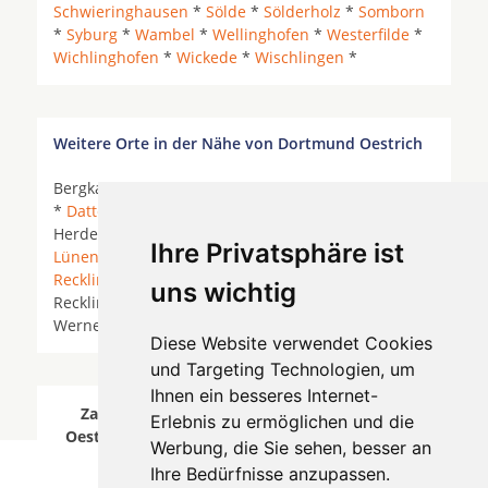
Schwieringhausen
*
Sölde
*
Sölderholz
*
Somborn
*
Syburg
*
Wambel
*
Wellinghofen
*
Westerfilde
*
Wichlinghofen
*
Wickede
*
Wischlingen
*
Weitere Orte in der Nähe von Dortmund Oestrich
Bergkamen *
Bochum
*
Castrop-Rauxel
*
Coesfeld
*
Datteln
*
Dorsten
*
Dortmund
* Gelsenkirchen *
Herdecke an der Ruhr *
Herne
*
Herten
* Kamen *
Ihre Privatsphäre ist
Lünen
* Marl *
Oer-Erkenschwick
*
Olfen
*
Recklinghausen
* Recklinghausen (Ost) *
uns wichtig
Recklinghausen (Stadtmitte) *
Selm
*
Waltrop
*
Werne *
Witten
*
Diese Website verwendet Cookies
und Targeting Technologien, um
Ihnen ein besseres Internet-
Zahnärzte für Zahnimplantete in Dortmund
Erlebnis zu ermöglichen und die
Oestrich wurde am 08 August 2026 aktualisiert.
Werbung, die Sie sehen, besser an
Ihre Bedürfnisse anzupassen.