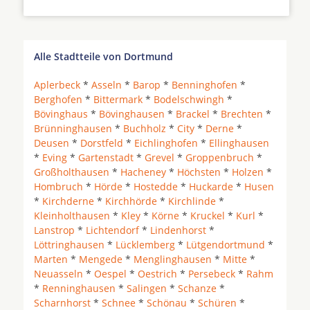
Alle Stadtteile von Dortmund
Aplerbeck
*
Asseln
*
Barop
*
Benninghofen
*
Berghofen
*
Bittermark
*
Bodelschwingh
*
Bövinghaus
*
Bövinghausen
*
Brackel
*
Brechten
*
Brünninghausen
*
Buchholz
*
City
*
Derne
*
Deusen
*
Dorstfeld
*
Eichlinghofen
*
Ellinghausen
*
Eving
*
Gartenstadt
*
Grevel
*
Groppenbruch
*
Großholthausen
*
Hacheney
*
Höchsten
*
Holzen
*
Hombruch
*
Hörde
*
Hostedde
*
Huckarde
*
Husen
*
Kirchderne
*
Kirchhörde
*
Kirchlinde
*
Kleinholthausen
*
Kley
*
Körne
*
Kruckel
*
Kurl
*
Lanstrop
*
Lichtendorf
*
Lindenhorst
*
Löttringhausen
*
Lücklemberg
*
Lütgendortmund
*
Marten
*
Mengede
*
Menglinghausen
*
Mitte
*
Neuasseln
*
Oespel
*
Oestrich
*
Persebeck
*
Rahm
*
Renninghausen
*
Salingen
*
Schanze
*
Scharnhorst
*
Schnee
*
Schönau
*
Schüren
*