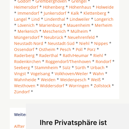
*
Godorf
*
Gremberghoven
*
Grengel
*
Heimersdorf
*
Höhenberg
*
Höhenhaus
*
Holweide
*
Immendorf
*
Junkersdorf
*
Kalk
*
Klettenberg
*
Langel
*
Lind
*
Lindenthal
*
Lindweiler
*
Longerich
*
Lövenich
*
Marienburg
*
Mauenheim
*
Merheim
*
Merkenich
*
Meschenich
*
Mülheim
*
Müngersdorf
*
Neubrück
*
Neuehrenfeld
*
Neustadt-Nord
*
Neustadt-Süd
*
Niehl
*
Nippes
*
Ossendorf
*
Ostheim
*
Pesch
*
Poll
*
Porz
*
Raderberg
*
Raderthal
*
Rath/Heumar
*
Riehl
*
Rodenkirchen
*
Roggendorf/Thenhoven
*
Rondorf
*
Seeberg
*
Stammheim
*
Sülz
*
Sürth
*
Urbach
*
Vingst
*
Vogelsang
*
Volkhoven/Weiler
*
Wahn
*
Wahnheide
*
Weiden
*
Weidenpesch
*
Weiß
*
Westhoven
*
Widdersdorf
*
Worringen
*
Zollstock
*
Zündorf
*
Weitere Orte in der Nähe von Köln Ossendorf
Ihre Privatsphäre ist
Alfter
* Bergisch Gladbach *
Bonn
*
Bornheim
*