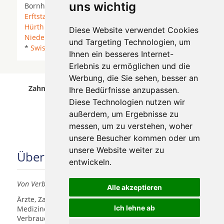
uns wichtig
Bornheim (Rheinland) *
Brühl (Rheinland)
*
Erftstadt
* Euskirchen *
Frechen
* Hennef (Sieg) *
Hürth
* Kerpen *
Köln
* Lohmar *
Neuss
*
Diese Website verwendet Cookies
Niederkassel
* Rösrath *
Sankt Augustin
* Siegburg
und Targeting Technologien, um
*
Swisttal
*
Troisdorf
*
Weilerswist
*
Wesseling
*
Ihnen ein besseres Internet-
Erlebnis zu ermöglichen und die
Werbung, die Sie sehen, besser an
Zahnärzte für Zahnimplantete in Köln Ossendorf
Ihre Bedürfnisse anzupassen.
wurde am 08 August 2026 aktualisiert.
Diese Technologien nutzen wir
außerdem, um Ergebnisse zu
messen, um zu verstehen, woher
unsere Besucher kommen oder um
unsere Website weiter zu
Über uns
entwickeln.
Von Verbrauchern für Verbraucher
Alle akzeptieren
Ärzte, Zahnärzte, Akustiker und andere
Ich lehne ab
Medizindienstleister haben hier die Möglichkeit, sich
Verbrauchern vorzustellen.