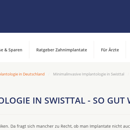
se & Sparen
Ratgeber Zahnimplantate
Für Ärzte
lantologie in Deutschland
Minimalinvasive Implantologie in Swisttal
LOGIE IN SWISTTAL - SO GUT
ken. Da fragt sich mancher zu Recht, ob man Implantate nicht au