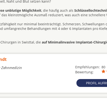
ll, Naht und Blut setzen kann?
ese unblutige Möglichkeit
, die häufig auch als
Schlüssellochtechni
uf das kleinstmögliche Ausmaß reduziert, was auch eine schneller
atzfähigkeit nur minimal beeinträchtigt. Schmerzen, Schwellungen 
ind umfangreiche Behandlungen mit 4 oder 6 Implantaten pro Kiefe
Chirurgen in Swisttal, die
auf Minimalinvasive Implantat-Chirurgi
ndt
Empfehlungen:
80
he Zahnmedizin
Bewertung:
PROFIL AUF