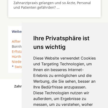
Zahnarztpraxis gelangen und so Ärzte, Personal
und Patienten gefährden? ...
Weitere Orte in der Nähe von Frechen
Ihre Privatsphäre ist
Alfter
* Bergisch Gladbach *
Bonn
*
Bornheim
*
uns wichtig
Bornheim (Rheinland) *
Brühl (Rheinland)
*
Erftstadt
* Euskirchen *
Frechen
* Hennef (Sieg) *
Hürth
* Kerpen *
Köln
* Lohmar *
Neuss
*
Diese Website verwendet Cookies
Niederkassel
* Rösrath *
Sankt Augustin
* Siegburg
und Targeting Technologien, um
*
Swisttal
*
Troisdorf
*
Weilerswist
*
Wesseling
*
Ihnen ein besseres Internet-
Erlebnis zu ermöglichen und die
Werbung, die Sie sehen, besser an
Zahnärzte für Zahnimplantete in Frechen wurde
Ihre Bedürfnisse anzupassen.
am 07 August 2026 aktualisiert.
Diese Technologien nutzen wir
außerdem, um Ergebnisse zu
messen, um zu verstehen, woher