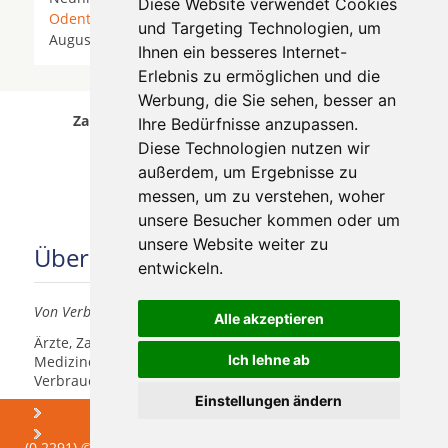
Diese Website verwendet Cookies
Odenthal
*
Overath
* Pulheim *
Rösrath
* Sankt
und Targeting Technologien, um
Augustin * Siegburg *
Troisdorf
*
Wesseling
*
Ihnen ein besseres Internet-
Erlebnis zu ermöglichen und die
Werbung, die Sie sehen, besser an
Zahnärzte für Zahnimplantete in Köln Pesch
Ihre Bedürfnisse anzupassen.
wurde am 08 August 2026 aktualisiert.
Diese Technologien nutzen wir
außerdem, um Ergebnisse zu
messen, um zu verstehen, woher
unsere Besucher kommen oder um
unsere Website weiter zu
Über uns
entwickeln.
Von Verbrauchern für Verbraucher
Alle akzeptieren
Ärzte, Zahnärzte, Akustiker und andere
Ich lehne ab
Medizindienstleister haben hier die Möglichkeit, sich
Verbrauchern vorzustellen.
Einstellungen ändern
Über uns
Praxismarketing
Newsletter
(0.2291) © 2004 - 2026 DEV AG - Alle Rechte vorbehalten