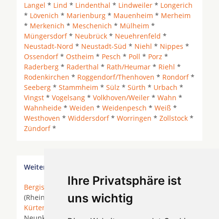
Langel
*
Lind
*
Lindenthal
*
Lindweiler
*
Longerich
*
Lövenich
*
Marienburg
*
Mauenheim
*
Merheim
*
Merkenich
*
Meschenich
*
Mülheim
*
Müngersdorf
*
Neubrück
*
Neuehrenfeld
*
Neustadt-Nord
*
Neustadt-Süd
*
Niehl
*
Nippes
*
Ossendorf
*
Ostheim
*
Pesch
*
Poll
*
Porz
*
Raderberg
*
Raderthal
*
Rath/Heumar
*
Riehl
*
Rodenkirchen
*
Roggendorf/Thenhoven
*
Rondorf
*
Seeberg
*
Stammheim
*
Sülz
*
Sürth
*
Urbach
*
Vingst
*
Vogelsang
*
Volkhoven/Weiler
*
Wahn
*
Wahnheide
*
Weiden
*
Weidenpesch
*
Weiß
*
Westhoven
*
Widdersdorf
*
Worringen
*
Zollstock
*
Zündorf
*
Weitere Orte in der Nähe von Köln Pesch
Ihre Privatsphäre ist
Bergisch Gladbach
* Bonn *
Bornheim
* Bornheim
uns wichtig
(Rheinland) * Brühl (Rheinland) *
Hürth
*
Köln
*
Kürten
*
Leverkusen
* Lindlar *
Lohmar
*
Much
*
Neunkirchen-Seelscheid *
Neuss
*
Niederkassel
*