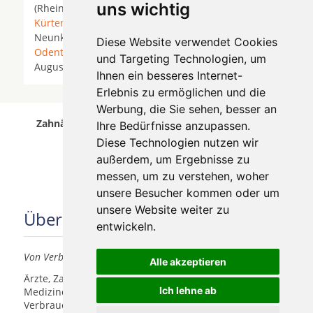
uns wichtig
(Rheinland) * Brühl (Rheinland) *
Hürth
*
Köln
*
Kürten
*
Leverkusen
* Lindlar *
Lohmar
*
Much
*
Neunkirchen-Seelscheid *
Neuss
*
Niederkassel
*
Diese Website verwendet Cookies
Odenthal
*
Overath
* Pulheim *
Rösrath
* Sankt
und Targeting Technologien, um
Augustin * Siegburg *
Troisdorf
*
Wesseling
*
Ihnen ein besseres Internet-
Erlebnis zu ermöglichen und die
Werbung, die Sie sehen, besser an
Zahnärzte für Zahnimplantete in Köln Klettenberg
Ihre Bedürfnisse anzupassen.
wurde am 06 August 2026 aktualisiert.
Diese Technologien nutzen wir
außerdem, um Ergebnisse zu
messen, um zu verstehen, woher
unsere Besucher kommen oder um
unsere Website weiter zu
Über uns
entwickeln.
Von Verbrauchern für Verbraucher
Alle akzeptieren
Ärzte, Zahnärzte, Akustiker und andere
Ich lehne ab
Medizindienstleister haben hier die Möglichkeit, sich
Verbrauchern vorzustellen.