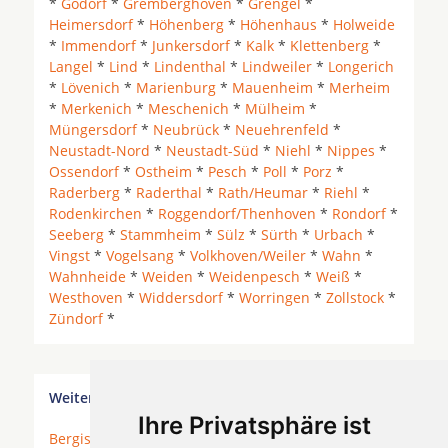
*
Godorf
*
Gremberghoven
*
Grengel
*
Heimersdorf
*
Höhenberg
*
Höhenhaus
*
Holweide
*
Immendorf
*
Junkersdorf
*
Kalk
*
Klettenberg
*
Langel
*
Lind
*
Lindenthal
*
Lindweiler
*
Longerich
*
Lövenich
*
Marienburg
*
Mauenheim
*
Merheim
*
Merkenich
*
Meschenich
*
Mülheim
*
Müngersdorf
*
Neubrück
*
Neuehrenfeld
*
Neustadt-Nord
*
Neustadt-Süd
*
Niehl
*
Nippes
*
Ossendorf
*
Ostheim
*
Pesch
*
Poll
*
Porz
*
Raderberg
*
Raderthal
*
Rath/Heumar
*
Riehl
*
Rodenkirchen
*
Roggendorf/Thenhoven
*
Rondorf
*
Seeberg
*
Stammheim
*
Sülz
*
Sürth
*
Urbach
*
Vingst
*
Vogelsang
*
Volkhoven/Weiler
*
Wahn
*
Wahnheide
*
Weiden
*
Weidenpesch
*
Weiß
*
Westhoven
*
Widdersdorf
*
Worringen
*
Zollstock
*
Zündorf
*
Weitere Orte in der Nähe von Köln Klettenberg
Ihre Privatsphäre ist
Bergisch Gladbach
* Bonn *
Bornheim
* Bornheim