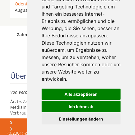
Odenthal
*
Overath
* Pulheim *
Rösrath
* Sankt
und Targeting Technologien, um
Augustin * Siegburg *
Troisdorf
*
Wesseling
*
Ihnen ein besseres Internet-
Erlebnis zu ermöglichen und die
Werbung, die Sie sehen, besser an
Zahnärzte für Zahnimplantete in Köln Worringen
Ihre Bedürfnisse anzupassen.
wurde am 06 August 2026 aktualisiert.
Diese Technologien nutzen wir
außerdem, um Ergebnisse zu
messen, um zu verstehen, woher
unsere Besucher kommen oder um
unsere Website weiter zu
Über uns
entwickeln.
Von Verbrauchern für Verbraucher
Alle akzeptieren
Ärzte, Zahnärzte, Akustiker und andere
Ich lehne ab
Medizindienstleister haben hier die Möglichkeit, sich
Verbrauchern vorzustellen.
Einstellungen ändern
Über uns
Praxismarketing
Newsletter
(0.2301) © 2004 - 2026 DEV AG - Alle Rechte vorbehalten