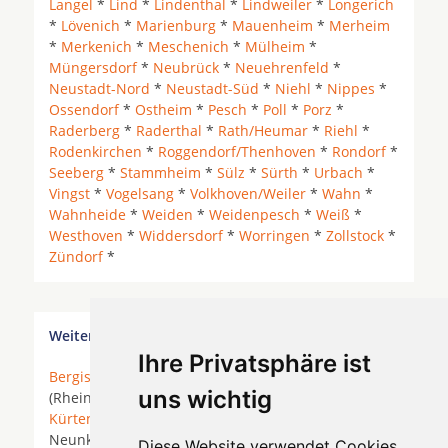
Langel
*
Lind
*
Lindenthal
*
Lindweiler
*
Longerich
*
Lövenich
*
Marienburg
*
Mauenheim
*
Merheim
*
Merkenich
*
Meschenich
*
Mülheim
*
Müngersdorf
*
Neubrück
*
Neuehrenfeld
*
Neustadt-Nord
*
Neustadt-Süd
*
Niehl
*
Nippes
*
Ossendorf
*
Ostheim
*
Pesch
*
Poll
*
Porz
*
Raderberg
*
Raderthal
*
Rath/Heumar
*
Riehl
*
Rodenkirchen
*
Roggendorf/Thenhoven
*
Rondorf
*
Seeberg
*
Stammheim
*
Sülz
*
Sürth
*
Urbach
*
Vingst
*
Vogelsang
*
Volkhoven/Weiler
*
Wahn
*
Wahnheide
*
Weiden
*
Weidenpesch
*
Weiß
*
Westhoven
*
Widdersdorf
*
Worringen
*
Zollstock
*
Zündorf
*
Weitere Orte in der Nähe von Köln Worringen
Ihre Privatsphäre ist
Bergisch Gladbach
* Bonn *
Bornheim
* Bornheim
uns wichtig
(Rheinland) * Brühl (Rheinland) *
Hürth
*
Köln
*
Kürten
*
Leverkusen
* Lindlar *
Lohmar
*
Much
*
Neunkirchen-Seelscheid *
Neuss
*
Niederkassel
*
Diese Website verwendet Cookies