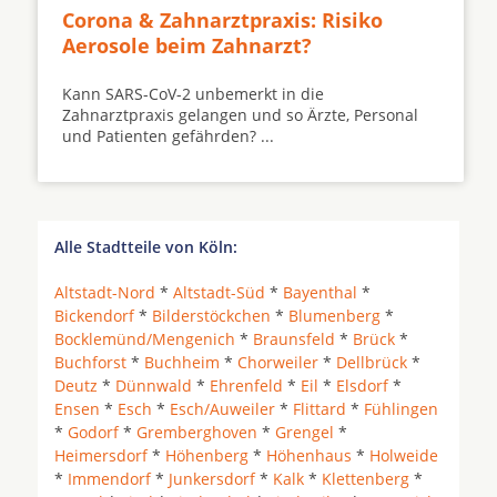
Corona & Zahnarztpraxis: Risiko
Aerosole beim Zahnarzt?
Kann SARS-CoV-2 unbemerkt in die
Zahnarztpraxis gelangen und so Ärzte, Personal
und Patienten gefährden? ...
Alle Stadtteile von Köln:
Altstadt-Nord
*
Altstadt-Süd
*
Bayenthal
*
Bickendorf
*
Bilderstöckchen
*
Blumenberg
*
Bocklemünd/Mengenich
*
Braunsfeld
*
Brück
*
Buchforst
*
Buchheim
*
Chorweiler
*
Dellbrück
*
Deutz
*
Dünnwald
*
Ehrenfeld
*
Eil
*
Elsdorf
*
Ensen
*
Esch
*
Esch/Auweiler
*
Flittard
*
Fühlingen
*
Godorf
*
Gremberghoven
*
Grengel
*
Heimersdorf
*
Höhenberg
*
Höhenhaus
*
Holweide
*
Immendorf
*
Junkersdorf
*
Kalk
*
Klettenberg
*