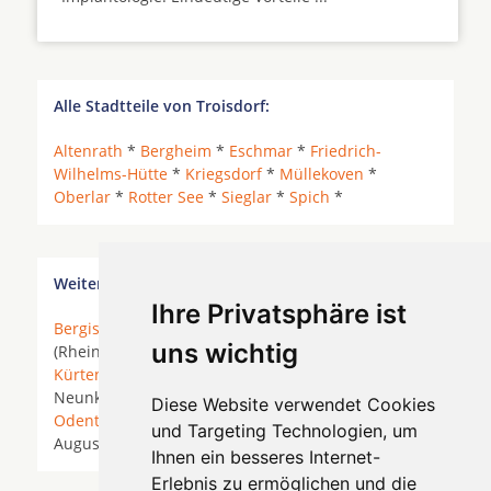
Alle Stadtteile von Troisdorf:
Altenrath
*
Bergheim
*
Eschmar
*
Friedrich-
Wilhelms-Hütte
*
Kriegsdorf
*
Müllekoven
*
Oberlar
*
Rotter See
*
Sieglar
*
Spich
*
Weitere Orte in der Nähe von Troisdorf
Ihre Privatsphäre ist
Bergisch Gladbach
* Bonn *
Bornheim
* Bornheim
uns wichtig
(Rheinland) * Brühl (Rheinland) *
Hürth
*
Köln
*
Kürten
*
Leverkusen
* Lindlar *
Lohmar
*
Much
*
Neunkirchen-Seelscheid *
Neuss
*
Niederkassel
*
Diese Website verwendet Cookies
Odenthal
*
Overath
* Pulheim *
Rösrath
* Sankt
und Targeting Technologien, um
Augustin * Siegburg *
Troisdorf
*
Wesseling
*
Ihnen ein besseres Internet-
Erlebnis zu ermöglichen und die