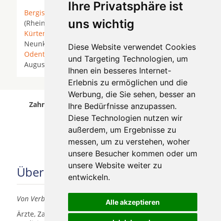
Ihre Privatsphäre ist
Bergisch Gladbach
* Bonn *
Bornheim
* Bornheim
uns wichtig
(Rheinland) * Brühl (Rheinland) *
Hürth
*
Köln
*
Kürten
*
Leverkusen
* Lindlar *
Lohmar
*
Much
*
Neunkirchen-Seelscheid *
Neuss
*
Niederkassel
*
Diese Website verwendet Cookies
Odenthal
*
Overath
* Pulheim *
Rösrath
* Sankt
und Targeting Technologien, um
Augustin * Siegburg *
Troisdorf
*
Wesseling
*
Ihnen ein besseres Internet-
Erlebnis zu ermöglichen und die
Werbung, die Sie sehen, besser an
Zahnärzte für Zahnimplantete in Lohmar wurde
Ihre Bedürfnisse anzupassen.
am 05 August 2026 aktualisiert.
Diese Technologien nutzen wir
außerdem, um Ergebnisse zu
messen, um zu verstehen, woher
unsere Besucher kommen oder um
unsere Website weiter zu
Über uns
entwickeln.
Von Verbrauchern für Verbraucher
Alle akzeptieren
Ärzte, Zahnärzte, Akustiker und andere