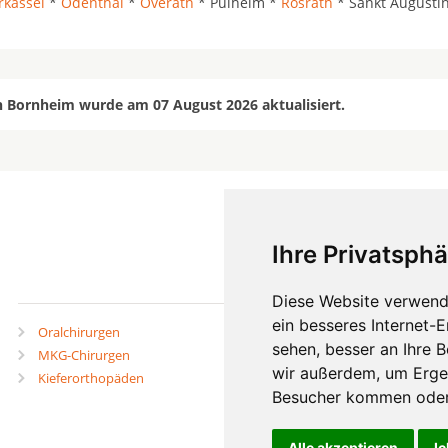
rkassel
*
Odenthal
*
Overath
* Pulheim *
Rösrath
* Sankt Augustin
n Bornheim wurde am 07 August 2026 aktualisiert.
Ihre Privatsphä
mehr
Diese Website verwend
ein besseres Internet-
Oralchirurgen
Zahnärzte in Städten
sehen, besser an Ihre 
MKG-Chirurgen
Zahnärzte in Stadtteilen
wir außerdem, um Erge
Kieferorthopäden
Besucher kommen oder 
Alle akzeptieren
Ic