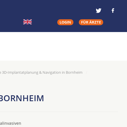
LOGIN
FÜR ÄRZTE
e 3D-Implantatplanung & Navigation in Bornheim
 BORNHEIM
alinvasiven