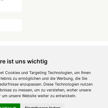
 *
re ist uns wichtig
 ...
et Cookies und Targeting Technologien, um Ihnen
Erlebnis zu ermöglichen und die Werbung, die Sie
Hörgeräte
die-endverbraucher.com
Bedürfnisse anzupassen. Diese Technologien nutzen
bnisse zu messen, um zu verstehen, woher unsere
um unsere Website weiter zu entwickeln.
h lehne ab
Einstellungen ändern