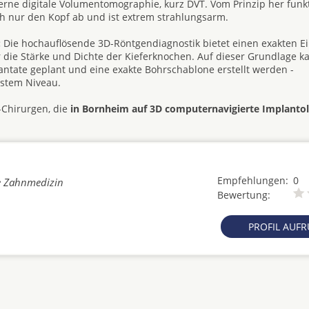
rne digitale Volumentomographie, kurz DVT. Vom Prinzip her funkt
h nur den Kopf ab und ist extrem strahlungsarm.
:
Die hochauflösende 3D-Röntgendiagnostik bietet einen exakten Ein
 die Stärke und Dichte der Kieferknochen. Auf dieser Grundlage k
tate geplant und eine exakte Bohrschablone erstellt werden -
hstem Niveau.
-Chirurgen, die
in Bornheim auf 3D computernavigierte Implantol
Empfehlungen:
0
he Zahnmedizin
Bewertung:
PROFIL AUF