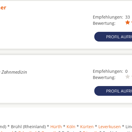
ner
Empfehlungen:
33
Bewertung:
PROFIL AUF
Empfehlungen:
0
he Zahnmedizin
Bewertung:
PROFIL AUF
nd) * Brühl (Rheinland) *
Hürth
*
Köln
*
Kürten
*
Leverkusen
* Lin