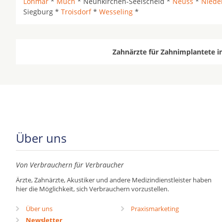
Lohmar
*
Much
* Neunkirchen-Seelscheid *
Neuss
*
Niede
Siegburg *
Troisdorf
*
Wesseling
*
Zahnärzte für Zahnimplantete i
Über uns
Von Verbrauchern für Verbraucher
Ärzte, Zahnärzte, Akustiker und andere Medizindienstleister haben
hier die Möglichkeit, sich Verbrauchern vorzustellen.
Über uns
Praxismarketing
Newsletter