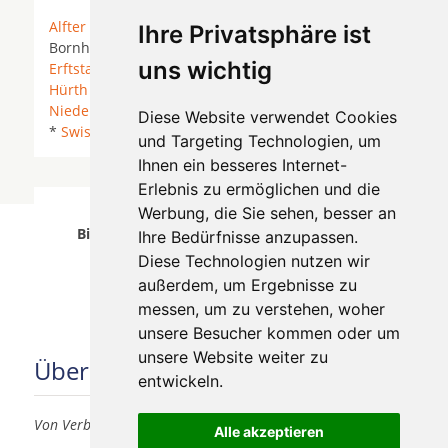
Alfter
* Bergisch Gladbach *
Bonn
*
Bornheim
*
Ihre Privatsphäre ist
Bornheim (Rheinland) *
Brühl (Rheinland)
*
uns wichtig
Erftstadt
* Euskirchen *
Frechen
* Hennef (Sieg) *
Hürth
* Kerpen *
Köln
* Lohmar *
Neuss
*
Niederkassel
* Rösrath *
Sankt Augustin
* Siegburg
Diese Website verwendet Cookies
*
Swisttal
*
Troisdorf
*
Weilerswist
*
Wesseling
*
und Targeting Technologien, um
Ihnen ein besseres Internet-
Erlebnis zu ermöglichen und die
Zahnärzte für Zahnimplantete in Köln
Werbung, die Sie sehen, besser an
Bilderstöckchen wurde am 06 August 2026
Ihre Bedürfnisse anzupassen.
aktualisiert.
Diese Technologien nutzen wir
außerdem, um Ergebnisse zu
messen, um zu verstehen, woher
unsere Besucher kommen oder um
unsere Website weiter zu
Über uns
entwickeln.
Von Verbrauchern für Verbraucher
Alle akzeptieren