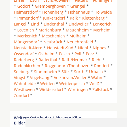
Ensen
*
Esch
*
Esch/Auweiler
*
Flittard
*
Fühlingen
*
Godorf
*
Gremberghoven
*
Grengel
*
Heimersdorf
*
Höhenberg
*
Höhenhaus
*
Holweide
*
Immendorf
*
Junkersdorf
*
Kalk
*
Klettenberg
*
Langel
*
Lind
*
Lindenthal
*
Lindweiler
*
Longerich
*
Lövenich
*
Marienburg
*
Mauenheim
*
Merheim
*
Merkenich
*
Meschenich
*
Mülheim
*
Müngersdorf
*
Neubrück
*
Neuehrenfeld
*
Neustadt-Nord
*
Neustadt-Süd
*
Niehl
*
Nippes
*
Ossendorf
*
Ostheim
*
Pesch
*
Poll
*
Porz
*
Raderberg
*
Raderthal
*
Rath/Heumar
*
Riehl
*
Rodenkirchen
*
Roggendorf/Thenhoven
*
Rondorf
*
Seeberg
*
Stammheim
*
Sülz
*
Sürth
*
Urbach
*
Vingst
*
Vogelsang
*
Volkhoven/Weiler
*
Wahn
*
Wahnheide
*
Weiden
*
Weidenpesch
*
Weiß
*
Westhoven
*
Widdersdorf
*
Worringen
*
Zollstock
*
Zündorf
*
Weitere Orte in der Nähe von Köln
Bilderstöckchen