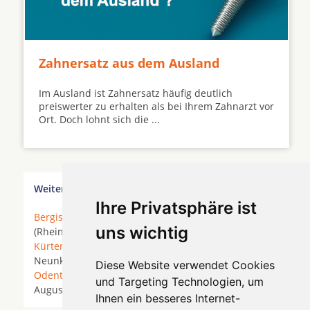
Zahnersatz aus dem Ausland
Im Ausland ist Zahnersatz häufig deutlich
preiswerter zu erhalten als bei Ihrem Zahnarzt vor
Ort. Doch lohnt sich die ...
Weitere Orte in der Nähe von Sankt Augustin
Ihre Privatsphäre ist
Bergisch Gladbach
* Bonn *
Bornheim
* Bornheim
uns wichtig
(Rheinland) * Brühl (Rheinland) *
Hürth
*
Köln
*
Kürten
*
Leverkusen
* Lindlar *
Lohmar
*
Much
*
Neunkirchen-Seelscheid *
Neuss
*
Niederkassel
*
Diese Website verwendet Cookies
Odenthal
*
Overath
* Pulheim *
Rösrath
* Sankt
und Targeting Technologien, um
Augustin * Siegburg *
Troisdorf
*
Wesseling
*
Ihnen ein besseres Internet-