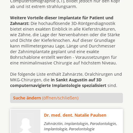
Computertomographie (CT), bildet jedoch nur den Kopf
ab und ist extrem strahlungsarm.
Weitere Vorteile dieser Implantate für Patient und
Zahnarzt:
Die hochauflösende 3D-Röntgendiagnostik
bietet einen exakten Einblick in alle Kieferstrukturen,
wie Zähne, die Lage der Nervenbahnen oder die Stärke
und Dichte der Kieferknochen. Auf dieser Grundlage
kann millimetergenau Lage, Länge und Durchmesser
der Zahnimplantate geplant und eine exakte
Bohrschablone erstellt werden - Voraussetzungen für
eine minimalinvasive Chirurgie auf höchstem Niveau.
Die folgende Liste enthält Zahnärzte, Oralchirurgen und
MKG-Chirurgen, die
in Sankt Augustin auf 3D
computernavigierte Implantologie spezialisiert
sind.
Suche ändern
(öffnen/schließen)
Dr. med. dent. Natalie Paulsen
Zahnärztin, Implantologin, Parodontologin,
Implantologie, Parodontologie