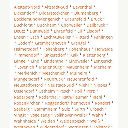
Altstadt-Nord
*
Altstadt-Süd
*
Bayenthal
*
Bickendorf
*
Bilderstöckchen
*
Blumenberg
*
Bocklemünd/Mengenich
*
Braunsfeld
*
Brück
*
Buchforst
*
Buchheim
*
Chorweiler
*
Dellbrück
*
Deutz
*
Dünnwald
*
Ehrenfeld
*
Eil
*
Elsdorf
*
Ensen
*
Esch
*
Esch/Auweiler
*
Flittard
*
Fühlingen
*
Godorf
*
Gremberghoven
*
Grengel
*
Heimersdorf
*
Höhenberg
*
Höhenhaus
*
Holweide
*
Immendorf
*
Junkersdorf
*
Kalk
*
Klettenberg
*
Langel
*
Lind
*
Lindenthal
*
Lindweiler
*
Longerich
*
Lövenich
*
Marienburg
*
Mauenheim
*
Merheim
*
Merkenich
*
Meschenich
*
Mülheim
*
Müngersdorf
*
Neubrück
*
Neuehrenfeld
*
Neustadt-Nord
*
Neustadt-Süd
*
Niehl
*
Nippes
*
Ossendorf
*
Ostheim
*
Pesch
*
Poll
*
Porz
*
Raderberg
*
Raderthal
*
Rath/Heumar
*
Riehl
*
Rodenkirchen
*
Roggendorf/Thenhoven
*
Rondorf
*
Seeberg
*
Stammheim
*
Sülz
*
Sürth
*
Urbach
*
Vingst
*
Vogelsang
*
Volkhoven/Weiler
*
Wahn
*
Wahnheide
*
Weiden
*
Weidenpesch
*
Weiß
*
Westhoven
*
Widdersdorf
*
Worringen
*
Zollstock
*