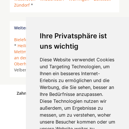
Zündorf
*
Weitere Orte in der Nähe von Köln Buchheim
Ihre Privatsphäre ist
Bielefeld
*
Duisburg
*
Düsseldorf
* Erkrath *
Essen
uns wichtig
*
Heiligenhaus
*
Kaarst
*
Krefeld
*
Meerbusch
*
Mettmann
*
Moers
* Mönchengladbach *
Mülheim
an der Ruhr
* Neukirchen-Vluyn *
Neuss
*
Diese Website verwendet Cookies
Oberhausen
*
Ratingen
* Rheurdt * Tönisvorst *
und Targeting Technologien, um
Velbert *
Willich
* Wuppertal * Wülfrath *
Ihnen ein besseres Internet-
Erlebnis zu ermöglichen und die
Werbung, die Sie sehen, besser an
Zahnärzte für Zahnimplantete in Köln Buchheim
Ihre Bedürfnisse anzupassen.
wurde am 06 August 2026 aktualisiert.
Diese Technologien nutzen wir
außerdem, um Ergebnisse zu
messen, um zu verstehen, woher
unsere Besucher kommen oder um
unsere Website weiter zu