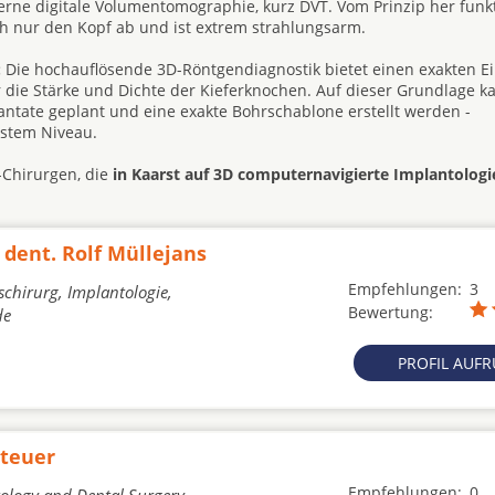
rne digitale Volumentomographie, kurz DVT. Vom Prinzip her funkt
h nur den Kopf ab und ist extrem strahlungsarm.
:
Die hochauflösende 3D-Röntgendiagnostik bietet einen exakten Ein
 die Stärke und Dichte der Kieferknochen. Auf dieser Grundlage k
tate geplant und eine exakte Bohrschablone erstellt werden -
hstem Niveau.
-Chirurgen, die
in Kaarst auf 3D computernavigierte Implantologie
 dent. Rolf Müllejans
Empfehlungen:
3
schirurg, Implantologie,
Bewertung:
de
PROFIL AUF
Steuer
Empfehlungen:
0