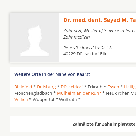
Dr. med. dent. Seyed M. T
Zahnarzt, Master of Science in Parod
Zahnmedizin
Peter-Richarz-Straße 18
40229 Düsseldorf Eller
Weitere Orte in der Nähe von Kaarst
Bielefeld
*
Duisburg
*
Düsseldorf
* Erkrath *
Essen
*
Heili
Mönchengladbach *
Mülheim an der Ruhr
* Neukirchen-Vl
Willich
* Wuppertal * Wülfrath *
Zahnärzte für Zahnimplantete 