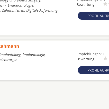
tology and Dental Surgery,
Bewertung:
izin, Endodontologie,
, Zahnschienen, Digitale Abformung,
PROFIL AUF
d Rahmann
Empfehlungen:
0
 Implantology, Implantologie,
Bewertung:
alchirurgie
PROFIL AUF