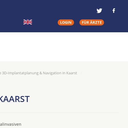
LOGIN
FÜR ÄRZTE
 3D-Implantatplanung & Navigation in Kaarst
KAARST
alinvasiven