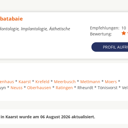
abatabaie
Empfehlungen:
10
ontologie, Implantologie, Ästhetische
Bewertung:
PROFIL AUF
genhaus
*
Kaarst
*
Krefeld
*
Meerbusch
*
Mettmann
*
Moers
*
uyn *
Neuss
*
Oberhausen
*
Ratingen
* Rheurdt * Tönisvorst * Vel
in Kaarst wurde am 06 August 2026 aktualisiert.