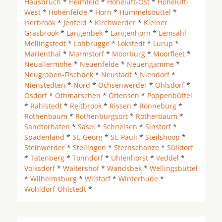
Hausbruch
*
Heimfeld
*
Hoheluft-Ost
*
Hoheluft-
West
*
Hohenfelde
*
Horn
*
Hummelsbüttel
*
Iserbrook
*
Jenfeld
*
Kirchwerder
*
Kleiner
Grasbrook
*
Langenbek
*
Langenhorn
*
Lemsahl-
Mellingstedt
*
Lohbrügge
*
Lokstedt
*
Lurup
*
Marienthal
*
Marmstorf
*
Moorburg
*
Moorfleet
*
Neuallermöhe
*
Neuenfelde
*
Neuengamme
*
Neugraben-Fischbek
*
Neustadt
*
Niendorf
*
Nienstedten
*
Nord
*
Ochsenwerder
*
Ohlsdorf
*
Osdorf
*
Othmarschen
*
Ottensen
*
Poppenbüttel
*
Rahlstedt
*
Reitbrook
*
Rissen
*
Rönneburg
*
Rothenbaum
*
Rothenburgsort
*
Rotherbaum
*
Sandtorhafen
*
Sasel
*
Schnelsen
*
Sinstorf
*
Spadenland
*
St. Georg
*
St. Pauli
*
Steilshoop
*
Steinwerder
*
Stellingen
*
Sternschanze
*
Sülldorf
*
Tatenberg
*
Tonndorf
*
Uhlenhorst
*
Veddel
*
Volksdorf
*
Waltershof
*
Wandsbek
*
Wellingsbüttel
*
Wilhelmsburg
*
Wilstorf
*
Winterhude
*
Wohldorf-Ohlstedt
*