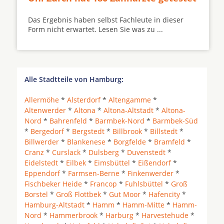
Das Ergebnis haben selbst Fachleute in dieser
Form nicht erwartet. Lesen Sie was zu ...
Alle Stadtteile von Hamburg:
Allermöhe
*
Alsterdorf
*
Altengamme
*
Altenwerder
*
Altona
*
Altona-Altstadt
*
Altona-
Nord
*
Bahrenfeld
*
Barmbek-Nord
*
Barmbek-Süd
*
Bergedorf
*
Bergstedt
*
Billbrook
*
Billstedt
*
Billwerder
*
Blankenese
*
Borgfelde
*
Bramfeld
*
Cranz
*
Curslack
*
Dulsberg
*
Duvenstedt
*
Eidelstedt
*
Eilbek
*
Eimsbüttel
*
Eißendorf
*
Eppendorf
*
Farmsen-Berne
*
Finkenwerder
*
Fischbeker Heide
*
Francop
*
Fuhlsbüttel
*
Groß
Borstel
*
Groß Flottbek
*
Gut Moor
*
Hafencity
*
Hamburg-Altstadt
*
Hamm
*
Hamm-Mitte
*
Hamm-
Nord
*
Hammerbrook
*
Harburg
*
Harvestehude
*