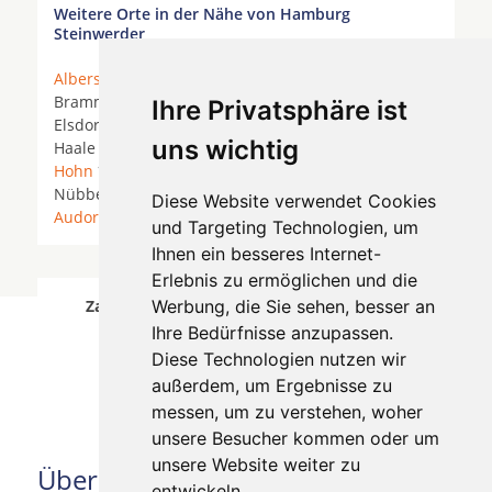
Weitere Orte in der Nähe von Hamburg
Steinwerder
Albersdorf
*
Alt Duvenstedt
*
Beringstedt
*
Brammer * Breiholz *
Büdelsdorf
*
Dörpling
*
Ihre Privatsphäre ist
Elsdorf-Westermühlen *
Fockbek
*
Groß Vollstedt
*
uns wichtig
Haale * Hamdorf * Hamweddel *
Hohenwestedt
*
Hohn
*
Jevenstedt
*
Kropp
* Lotsenstation *
Nübbel *
Osterrönfeld
*
Rendsburg
*
Schacht-
Diese Website verwendet Cookies
Audorf
*
Westerrönfeld
*
und Targeting Technologien, um
Ihnen ein besseres Internet-
Erlebnis zu ermöglichen und die
Zahnärzte für Zahnimplantete in Hamburg
Werbung, die Sie sehen, besser an
Steinwerder wurde am 06 August 2026
Ihre Bedürfnisse anzupassen.
aktualisiert.
Diese Technologien nutzen wir
außerdem, um Ergebnisse zu
messen, um zu verstehen, woher
unsere Besucher kommen oder um
unsere Website weiter zu
Über uns
entwickeln.