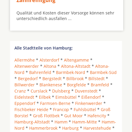
Zahnreinigung
Qualität und Kosten dieser Vorsorge können sehr
unterschiedlich ausfallen ...
Alle Stadtteile von Hamburg:
Allermöhe
*
Alsterdorf
*
Altengamme
*
Altenwerder
*
Altona
*
Altona-Altstadt
*
Altona-
Nord
*
Bahrenfeld
*
Barmbek-Nord
*
Barmbek-Süd
*
Bergedorf
*
Bergstedt
*
Billbrook
*
Billstedt
*
Billwerder
*
Blankenese
*
Borgfelde
*
Bramfeld
*
Cranz
*
Curslack
*
Dulsberg
*
Duvenstedt
*
Eidelstedt
*
Eilbek
*
Eimsbüttel
*
Eißendorf
*
Eppendorf
*
Farmsen-Berne
*
Finkenwerder
*
Fischbeker Heide
*
Francop
*
Fuhlsbüttel
*
Groß
Borstel
*
Groß Flottbek
*
Gut Moor
*
Hafencity
*
Hamburg-Altstadt
*
Hamm
*
Hamm-Mitte
*
Hamm-
Nord
*
Hammerbrook
*
Harburg
*
Harvestehude
*