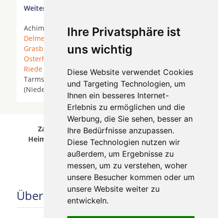
Weitere Orte in der Nähe von Hamburg Heimfeld
Achim *
Achim bei Bremen
*
Bremen
*
Ihre Privatsphäre ist
Delmenhorst
* Emtinghausen * Ganderkesee *
uns wichtig
Grasberg
* Hambergen *
Lemwerder
*
Lilienthal
*
Osterholz-Scharmbeck
*
Ottersberg
*
Oyten
*
Riede
*
Ritterhude
* Schwanewede *
Stuhr
* Syke *
Diese Website verwendet Cookies
Tarmstedt *
Thedinghausen
* Vorwerk
und Targeting Technologien, um
(Niedersachsen) *
Weyhe
*
Worpswede
*
Ihnen ein besseres Internet-
Erlebnis zu ermöglichen und die
Werbung, die Sie sehen, besser an
Zahnärzte für Zahnimplantete in Hamburg
Ihre Bedürfnisse anzupassen.
Heimfeld wurde am 05 August 2026 aktualisiert.
Diese Technologien nutzen wir
außerdem, um Ergebnisse zu
messen, um zu verstehen, woher
unsere Besucher kommen oder um
unsere Website weiter zu
Über uns
entwickeln.