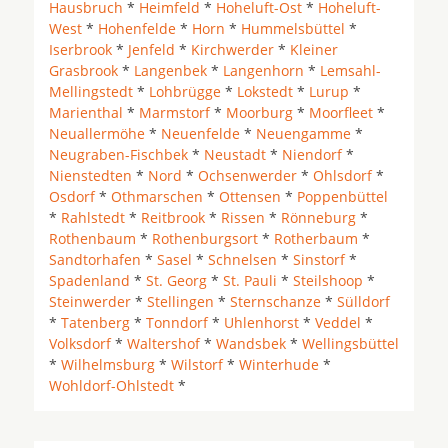
Hausbruch
*
Heimfeld
*
Hoheluft-Ost
*
Hoheluft-
West
*
Hohenfelde
*
Horn
*
Hummelsbüttel
*
Iserbrook
*
Jenfeld
*
Kirchwerder
*
Kleiner
Grasbrook
*
Langenbek
*
Langenhorn
*
Lemsahl-
Mellingstedt
*
Lohbrügge
*
Lokstedt
*
Lurup
*
Marienthal
*
Marmstorf
*
Moorburg
*
Moorfleet
*
Neuallermöhe
*
Neuenfelde
*
Neuengamme
*
Neugraben-Fischbek
*
Neustadt
*
Niendorf
*
Nienstedten
*
Nord
*
Ochsenwerder
*
Ohlsdorf
*
Osdorf
*
Othmarschen
*
Ottensen
*
Poppenbüttel
*
Rahlstedt
*
Reitbrook
*
Rissen
*
Rönneburg
*
Rothenbaum
*
Rothenburgsort
*
Rotherbaum
*
Sandtorhafen
*
Sasel
*
Schnelsen
*
Sinstorf
*
Spadenland
*
St. Georg
*
St. Pauli
*
Steilshoop
*
Steinwerder
*
Stellingen
*
Sternschanze
*
Sülldorf
*
Tatenberg
*
Tonndorf
*
Uhlenhorst
*
Veddel
*
Volksdorf
*
Waltershof
*
Wandsbek
*
Wellingsbüttel
*
Wilhelmsburg
*
Wilstorf
*
Winterhude
*
Wohldorf-Ohlstedt
*