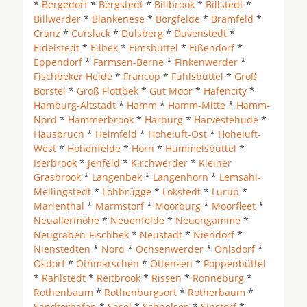
*
Bergedorf
*
Bergstedt
*
Billbrook
*
Billstedt
*
Billwerder
*
Blankenese
*
Borgfelde
*
Bramfeld
*
Cranz
*
Curslack
*
Dulsberg
*
Duvenstedt
*
Eidelstedt
*
Eilbek
*
Eimsbüttel
*
Eißendorf
*
Eppendorf
*
Farmsen-Berne
*
Finkenwerder
*
Fischbeker Heide
*
Francop
*
Fuhlsbüttel
*
Groß
Borstel
*
Groß Flottbek
*
Gut Moor
*
Hafencity
*
Hamburg-Altstadt
*
Hamm
*
Hamm-Mitte
*
Hamm-
Nord
*
Hammerbrook
*
Harburg
*
Harvestehude
*
Hausbruch
*
Heimfeld
*
Hoheluft-Ost
*
Hoheluft-
West
*
Hohenfelde
*
Horn
*
Hummelsbüttel
*
Iserbrook
*
Jenfeld
*
Kirchwerder
*
Kleiner
Grasbrook
*
Langenbek
*
Langenhorn
*
Lemsahl-
Mellingstedt
*
Lohbrügge
*
Lokstedt
*
Lurup
*
Marienthal
*
Marmstorf
*
Moorburg
*
Moorfleet
*
Neuallermöhe
*
Neuenfelde
*
Neuengamme
*
Neugraben-Fischbek
*
Neustadt
*
Niendorf
*
Nienstedten
*
Nord
*
Ochsenwerder
*
Ohlsdorf
*
Osdorf
*
Othmarschen
*
Ottensen
*
Poppenbüttel
*
Rahlstedt
*
Reitbrook
*
Rissen
*
Rönneburg
*
Rothenbaum
*
Rothenburgsort
*
Rotherbaum
*
Sandtorhafen
*
Sasel
*
Schnelsen
*
Sinstorf
*