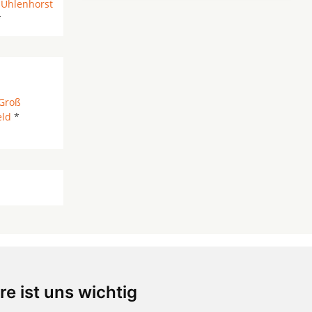
*
Uhlenhorst
*
Groß
eld
*
re ist uns wichtig
 ...