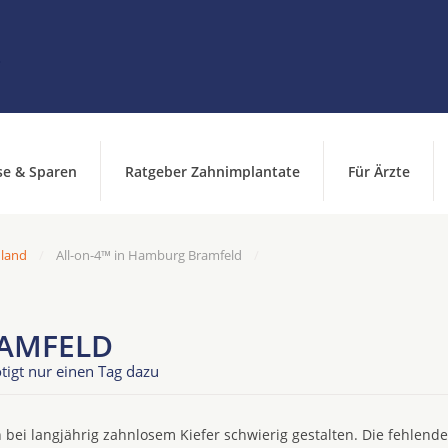
se & Sparen
Ratgeber Zahnimplantate
Für Ärzte
hland
All-on-4™ in Hamburg Bramfeld
RAMFELD
tigt nur einen Tag dazu
 bei langjährig zahnlosem Kiefer schwierig gestalten. Die fehlend