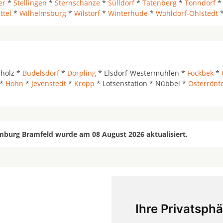
er
*
Stellingen
*
Sternschanze
*
Sülldorf
*
Tatenberg
*
Tonndorf
ttel
*
Wilhelmsburg
*
Wilstorf
*
Winterhude
*
Wohldorf-Ohlstedt
holz *
Büdelsdorf
*
Dörpling
* Elsdorf-Westermühlen *
Fockbek
*
*
Hohn
*
Jevenstedt
*
Kropp
* Lotsenstation * Nübbel *
Osterrönf
mburg Bramfeld wurde am 08 August 2026 aktualisiert.
Ihre Privatsphä
mehr