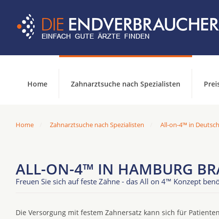
Home
Zahnarztsuche nach Spezialisten
Prei
Home
Zahnarztsuche nach Spezialisten
All-on-4™ in Deutsc
ALL-ON-4™ IN HAMBURG B
Freuen Sie sich auf feste Zähne - das All on 4™ Konzept benö
Die Versorgung mit festem Zahnersatz kann sich für Patienten