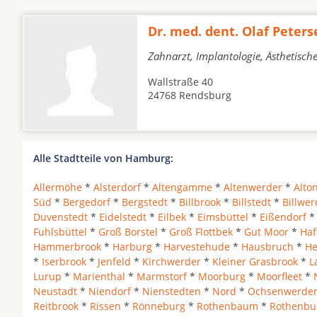
Dr. med. dent. Olaf Peters
Zahnarzt, Implantologie, Ästhetisch
Wallstraße 40
24768 Rendsburg
Alle Stadtteile von Hamburg:
Allermöhe
*
Alsterdorf
*
Altengamme
*
Altenwerder
*
Alto
Süd
*
Bergedorf
*
Bergstedt
*
Billbrook
*
Billstedt
*
Billwer
Duvenstedt
*
Eidelstedt
*
Eilbek
*
Eimsbüttel
*
Eißendorf
Fuhlsbüttel
*
Groß Borstel
*
Groß Flottbek
*
Gut Moor
*
Haf
Hammerbrook
*
Harburg
*
Harvestehude
*
Hausbruch
*
He
*
Iserbrook
*
Jenfeld
*
Kirchwerder
*
Kleiner Grasbrook
*
L
Lurup
*
Marienthal
*
Marmstorf
*
Moorburg
*
Moorfleet
*
Neustadt
*
Niendorf
*
Nienstedten
*
Nord
*
Ochsenwerde
Reitbrook
*
Rissen
*
Rönneburg
*
Rothenbaum
*
Rothenbu