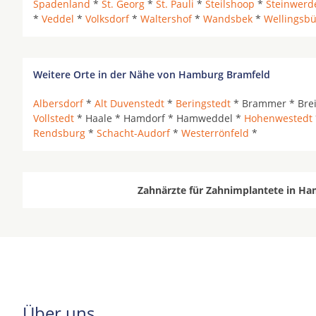
Spadenland
*
St. Georg
*
St. Pauli
*
Steilshoop
*
Steinwerd
*
Veddel
*
Volksdorf
*
Waltershof
*
Wandsbek
*
Wellingsbü
Weitere Orte in der Nähe von Hamburg Bramfeld
Albersdorf
*
Alt Duvenstedt
*
Beringstedt
* Brammer * Brei
Vollstedt
* Haale * Hamdorf * Hamweddel *
Hohenwestedt
Rendsburg
*
Schacht-Audorf
*
Westerrönfeld
*
Zahnärzte für Zahnimplantete in Ha
Über uns