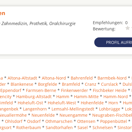
en
Empfehlungen:
0
e Zahnmedizin, Prothetik, Oralchirurgie
Bewertung:
PROFIL AUF
na
*
Altona-Altstadt
*
Altona-Nord
*
Bahrenfeld
*
Barmbek-Nord
*
der
*
Blankenese
*
Borgfelde
*
Bramfeld
*
Cranz
*
Curslack
*
Duls
*
Eppendorf
*
Farmsen-Berne
*
Finkenwerder
*
Fischbeker Heide
*
encity
*
Hamburg-Altstadt
*
Hamm
*
Hamm-Mitte
*
Hamm-Nord
*
imfeld
*
Hoheluft-Ost
*
Hoheluft-West
*
Hohenfelde
*
Horn
*
Hum
angenbek
*
Langenhorn
*
Lemsahl-Mellingstedt
*
Lohbrügge
*
Lok
Neuallermöhe
*
Neuenfelde
*
Neuengamme
*
Neugraben-Fischbe
r
*
Ohlsdorf
*
Osdorf
*
Othmarschen
*
Ottensen
*
Poppenbüttel
*
rgsort
*
Rotherbaum
*
Sandtorhafen
*
Sasel
*
Schnelsen
*
Sinstor