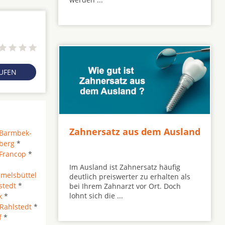
RUFEN
Zahnersatz aus dem Ausland
Barmbek-
berg
*
Francop
*
Im Ausland ist Zahnersatz häufig
melsbüttel
deutlich preiswerter zu erhalten als
stedt
*
bei Ihrem Zahnarzt vor Ort. Doch
lohnt sich die ...
k
*
Rahlstedt
*
f
*