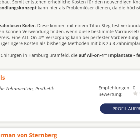
abbau. Somit entstehen erhebliche Kosten für den notwendigen K
handlungskonzept
kann hier als Problemlöser dienen, da die höchst
.
zahnlosen Kiefer
. Diese können mit einem Titan-Steg fest verbun
hesen können Verwendung finden, wenn diese bestimmte Vorrausset
d Preis. Eine ALL-On-4™ Versorgung kann bei perfekter Vorbereitung
e (geringere Kosten als bisherige Methoden mit bis zu 8 Zahnimplan
G-Chirurgen in Hamburg Bramfeld, die
auf All-on-4™ Implantate - fe
ls
Empfehlungen:
0
che Zahnmedizin, Prothetik
Bewertung:
PROFIL AUF
Norman von Sternberg