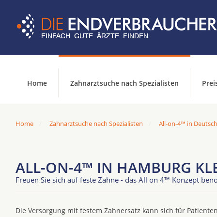
Home
Zahnarztsuche nach Spezialisten
Prei
Home
Zahnarztsuche nach Spezialisten
All-on-4™ in Deutsc
ALL-ON-4™ IN HAMBURG KL
Freuen Sie sich auf feste Zähne - das All on 4™ Konzept benö
Die Versorgung mit festem Zahnersatz kann sich für Patienten