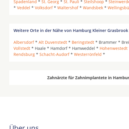
Spadenland
*
St. Georg
*
St. Pauli
*
Steilshoop
*
Steinwerd
*
Veddel
*
Volksdorf
*
Waltershof
*
Wandsbek
*
Wellingsbü
Weitere Orte in der Nähe von Hamburg Kleiner Grasbrook
Albersdorf
*
Alt Duvenstedt
*
Beringstedt
* Brammer * Brei
Vollstedt
* Haale * Hamdorf * Hamweddel *
Hohenwestedt
Rendsburg
*
Schacht-Audorf
*
Westerrönfeld
*
Zahnärzte für Zahnimplantete in Hamburg
Über uns