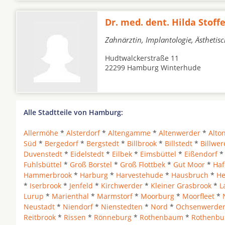
Dr. med. dent. Hilda Stoffe
Zahnärztin, Implantologie, Ästhetis
Hudtwalckerstraße 11
22299 Hamburg Winterhude
Alle Stadtteile von Hamburg:
Allermöhe
*
Alsterdorf
*
Altengamme
*
Altenwerder
*
Alto
Süd
*
Bergedorf
*
Bergstedt
*
Billbrook
*
Billstedt
*
Billwer
Duvenstedt
*
Eidelstedt
*
Eilbek
*
Eimsbüttel
*
Eißendorf
Fuhlsbüttel
*
Groß Borstel
*
Groß Flottbek
*
Gut Moor
*
Haf
Hammerbrook
*
Harburg
*
Harvestehude
*
Hausbruch
*
He
*
Iserbrook
*
Jenfeld
*
Kirchwerder
*
Kleiner Grasbrook
*
L
Lurup
*
Marienthal
*
Marmstorf
*
Moorburg
*
Moorfleet
*
Neustadt
*
Niendorf
*
Nienstedten
*
Nord
*
Ochsenwerde
Reitbrook
*
Rissen
*
Rönneburg
*
Rothenbaum
*
Rothenbu