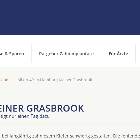
se & Sparen
Ratgeber Zahnimplantate
Für Ärzte
hland
All-on-4™ in Hamburg Kleiner Grasbrook
EINER GRASBROOK
tigt nur einen Tag dazu
 bei langjährig zahnlosem Kiefer schwierig gestalten. Die fehlend