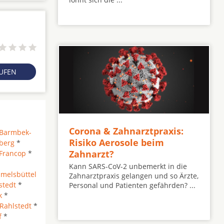
RUFEN
Corona & Zahnarztpraxis:
Barmbek-
Risiko Aerosole beim
berg
*
Zahnarzt?
Francop
*
Kann SARS-CoV-2 unbemerkt in die
melsbüttel
Zahnarztpraxis gelangen und so Ärzte,
stedt
*
Personal und Patienten gefährden? ...
k
*
Rahlstedt
*
f
*