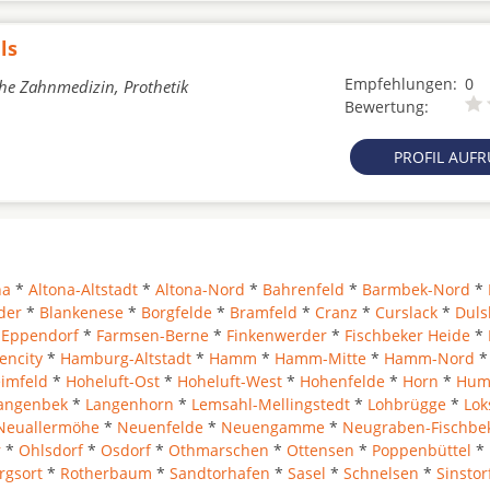
ls
Empfehlungen:
0
che Zahnmedizin, Prothetik
Bewertung:
PROFIL AUF
na
*
Altona-Altstadt
*
Altona-Nord
*
Bahrenfeld
*
Barmbek-Nord
*
der
*
Blankenese
*
Borgfelde
*
Bramfeld
*
Cranz
*
Curslack
*
Duls
*
Eppendorf
*
Farmsen-Berne
*
Finkenwerder
*
Fischbeker Heide
*
encity
*
Hamburg-Altstadt
*
Hamm
*
Hamm-Mitte
*
Hamm-Nord
*
imfeld
*
Hoheluft-Ost
*
Hoheluft-West
*
Hohenfelde
*
Horn
*
Hum
angenbek
*
Langenhorn
*
Lemsahl-Mellingstedt
*
Lohbrügge
*
Lok
Neuallermöhe
*
Neuenfelde
*
Neuengamme
*
Neugraben-Fischbe
r
*
Ohlsdorf
*
Osdorf
*
Othmarschen
*
Ottensen
*
Poppenbüttel
*
rgsort
*
Rotherbaum
*
Sandtorhafen
*
Sasel
*
Schnelsen
*
Sinstor