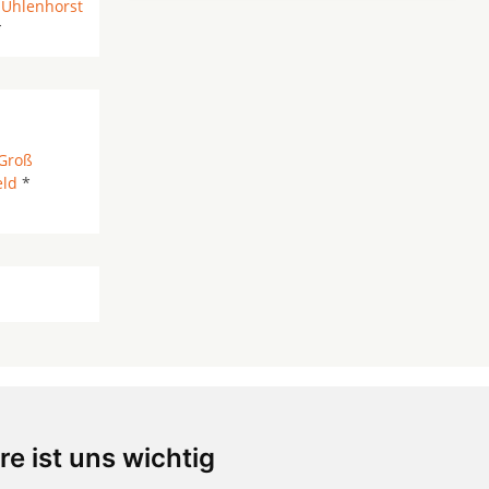
*
Uhlenhorst
*
Groß
eld
*
re ist uns wichtig
 ...