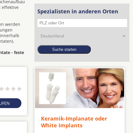
nochenaufbau
 effektive
Spezialisten in anderen Orten
den werden
zungen
 innerhalb
taten).
tate - feste
RUFEN
Keramik-Implanate oder
White Implants