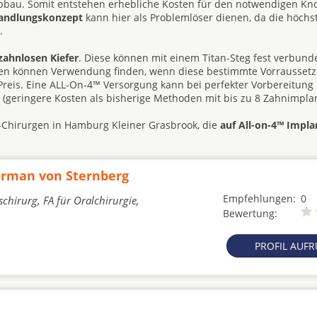
abbau. Somit entstehen erhebliche Kosten für den notwendigen K
handlungskonzept
kann hier als Problemlöser dienen, da die höchst
.
zahnlosen Kiefer
. Diese können mit einem Titan-Steg fest verbun
hesen können Verwendung finden, wenn diese bestimmte Vorrausset
d Preis. Eine ALL-On-4™ Versorgung kann bei perfekter Vorbereitung
e (geringere Kosten als bisherige Methoden mit bis zu 8 Zahnimplan
G-Chirurgen in Hamburg Kleiner Grasbrook, die
auf All-on-4™ Implan
Norman von Sternberg
Empfehlungen:
0
chirurg, FA für Oralchirurgie,
Bewertung:
PROFIL AUF