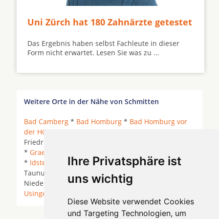
Uni Zürch hat 180 Zahnärzte getestet
Das Ergebnis haben selbst Fachleute in dieser
Form nicht erwartet. Lesen Sie was zu ...
Weitere Orte in der Nähe von Schmitten
Bad Camberg
*
Bad Homburg
*
Bad Homburg vor
der Höhe
* Bad Soden am Taunus * Eppstein *
Friedrichsdorf *
Glashuetten
* Glashütten (Taunus)
*
Graevenwiesbach
* Grävenwiesbach *
Hünstetten
Ihre Privatsphäre ist
*
Idstein
* Kelkheim (Taunus) * Kronberg im
Taunus *
Königstein im Taunus
*
Neu-Anspach
*
uns wichtig
Niedernhausen *
Oberursel (Taunus)
*
Schmitten
*
Usingen
*
Waldems
*
Wehrheim
*
Weilrod
*
Diese Website verwendet Cookies
und Targeting Technologien, um