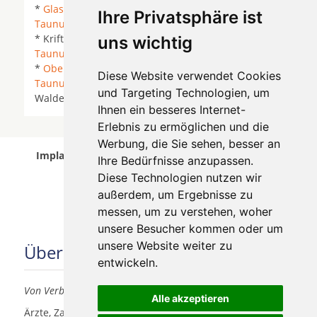
*
Glashuetten
* Glashütten (Taunus) *
Hofheim am
Ihre Privatsphäre ist
Taunus
*
Hünstetten
* Idstein *
Kelkheim (Taunus)
* Kriftel *
Kronberg im Taunus
*
Königstein im
uns wichtig
Taunus
*
Liederbach am Taunus
* Niedernhausen
*
Oberursel (Taunus)
*
Schmitten
*
Schwalbach am
Diese Website verwendet Cookies
Taunus
*
Steinbach (Taunus)
*
Sulzbach (Taunus)
*
und Targeting Technologien, um
Waldems * Wiesbaden *
Ihnen ein besseres Internet-
Erlebnis zu ermöglichen und die
Werbung, die Sie sehen, besser an
Implantologen in Königstein im Taunus wurde am
Ihre Bedürfnisse anzupassen.
06 August 2026 aktualisiert.
Diese Technologien nutzen wir
außerdem, um Ergebnisse zu
messen, um zu verstehen, woher
unsere Besucher kommen oder um
unsere Website weiter zu
Über uns
entwickeln.
Von Verbrauchern für Verbraucher
Alle akzeptieren
Ärzte, Zahnärzte, Akustiker und andere