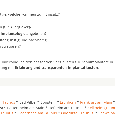
stige, welche kommen zum Einsatz?
(für Allergieker)?
 Implantologie
angeboten?
ostengünstig und nachhaltig?
n zu sparen?
 unverbindlich den passenden Spezialisten für Zahnimplantate in
ösung mit
Erfahrung und transparenten Implantatkosten
.
m Taunus
* Bad Vilbel * Eppstein *
Eschborn
*
Frankfurt am Main
s) * Hattersheim am Main * Hofheim am Taunus *
Kelkheim (Taun
m Taunus
*
Liederbach am Taunus
*
Oberursel (Taunus)
*
Schwalb