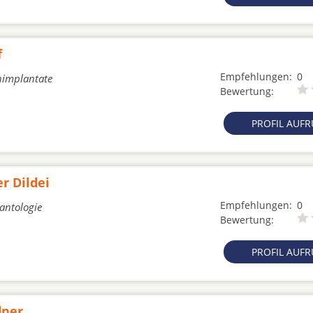
f
Empfehlungen:
0
nimplantate
Bewertung:
PROFIL AUF
r Dildei
Empfehlungen:
0
lantologie
Bewertung:
PROFIL AUF
dner