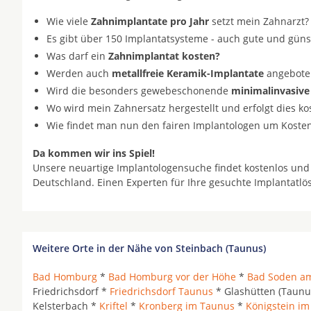
Wie viele
Zahnimplantate pro Jahr
setzt mein Zahnarzt?
Es gibt über 150 Implantatsysteme - auch gute und gün
Was darf ein
Zahnimplantat kosten?
Werden auch
metallfreie Keramik-Implantate
angeboten 
Wird die besonders gewebeschonende
minimalinvasive
Wo wird mein Zahnersatz hergestellt und erfolgt dies k
Wie findet man nun den fairen Implantologen um Koste
Da kommen wir ins Spiel!
Unsere neuartige Implantologensuche findet kostenlos und
Deutschland. Einen Experten für Ihre gesuchte Implantatl
Weitere Orte in der Nähe von Steinbach (Taunus)
Bad Homburg
*
Bad Homburg vor der Höhe
*
Bad Soden a
Friedrichsdorf *
Friedrichsdorf Taunus
* Glashütten (Taunu
Kelsterbach *
Kriftel
*
Kronberg im Taunus
*
Königstein i