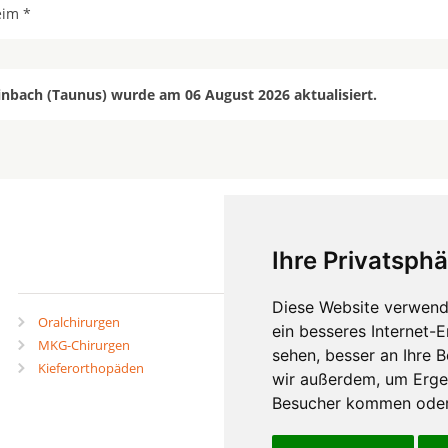
im *
inbach (Taunus) wurde am 06 August 2026 aktualisiert.
Ihre Privatsphä
mehr
Diese Website verwend
Oralchirurgen
Zahnärzte in Städten
ein besseres Internet-
MKG-Chirurgen
Zahnärzte in Stadtteilen
sehen, besser an Ihre 
Kieferorthopäden
wir außerdem, um Erge
Besucher kommen oder 