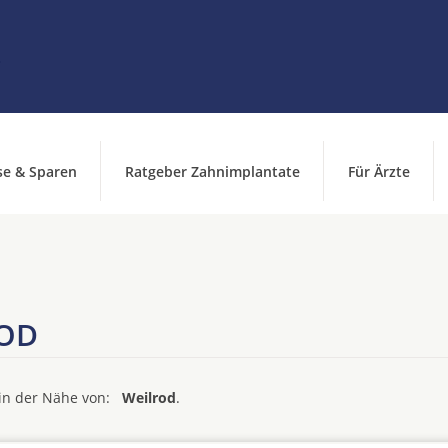
se & Sparen
Ratgeber Zahnimplantate
Für Ärzte
ROD
d in der Nähe von:
Weilrod
.