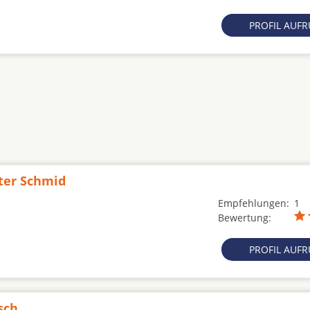
PROFIL AUF
eter Schmid
Empfehlungen:
1
Bewertung:
PROFIL AUF
sch