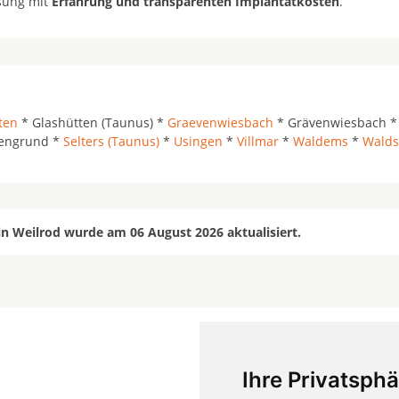
ösung mit
Erfahrung und transparenten Implantatkosten
.
ten
* Glashütten (Taunus) *
Graevenwiesbach
* Grävenwiesbach *
fengrund *
Selters (Taunus)
*
Usingen
*
Villmar
*
Waldems
*
Walds
in Weilrod wurde am 06 August 2026 aktualisiert.
Ihre Privatsphä
mehr