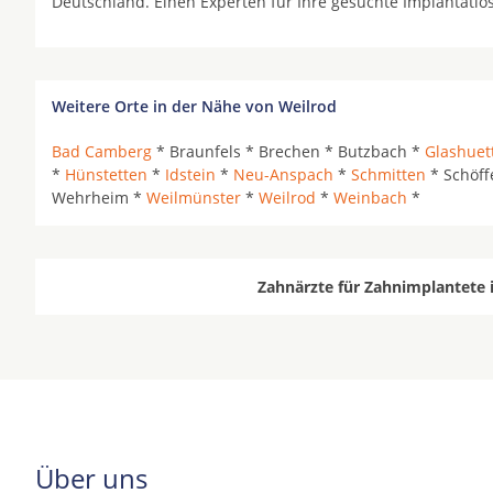
Deutschland. Einen Experten für Ihre gesuchte Implantatl
Weitere Orte in der Nähe von Weilrod
Bad Camberg
* Braunfels * Brechen * Butzbach *
Glashuet
*
Hünstetten
*
Idstein
*
Neu-Anspach
*
Schmitten
* Schöf
Wehrheim *
Weilmünster
*
Weilrod
*
Weinbach
*
Zahnärzte für Zahnimplantete 
Über uns