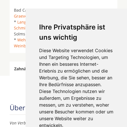
Bad Camberg *
Braunfels
*
Butzbach
*
Graevenwiesbach
* Grävenwiesbach * Hüttenberg
*
Langgöns
*
Neu-Anspach
* Ober-Mörlen *
Ihre Privatsphäre ist
Schmitten
*
Schöffengrund
*
Selters (Taunus)
*
Solms *
Usingen
*
Villmar
* Waldems *
Waldsolms
uns wichtig
*
Wehrheim
* Weilburg *
Weilmünster
*
Weilrod
*
Weinbach
* Wetzlar *
Diese Website verwendet Cookies
und Targeting Technologien, um
Ihnen ein besseres Internet-
Zahnärzte für Zahnimplantete in Graevenwiesbach
Erlebnis zu ermöglichen und die
wurde am 05 August 2026 aktualisiert.
Werbung, die Sie sehen, besser an
Ihre Bedürfnisse anzupassen.
Diese Technologien nutzen wir
außerdem, um Ergebnisse zu
messen, um zu verstehen, woher
Über uns
unsere Besucher kommen oder um
unsere Website weiter zu
Von Verbrauchern für Verbraucher
entwickeln.