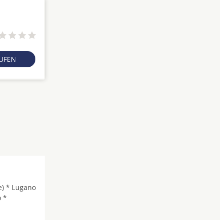
RUFEN
e) * Lugano
 *