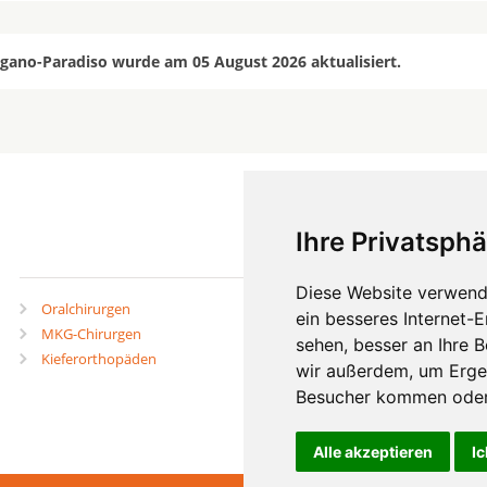
ugano-Paradiso wurde am 05 August 2026 aktualisiert.
Ihre Privatsphä
mehr
Diese Website verwend
Oralchirurgen
Zahnärzte in Städten
ein besseres Internet-
MKG-Chirurgen
Zahnärzte in Stadtteilen
sehen, besser an Ihre 
Kieferorthopäden
wir außerdem, um Erge
Besucher kommen oder 
Alle akzeptieren
Ic