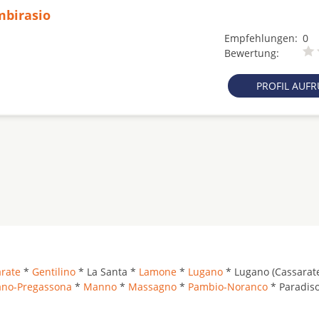
mbirasio
Empfehlungen:
0
Bewertung:
PROFIL AUF
rate
*
Gentilino
* La Santa *
Lamone
*
Lugano
* Lugano (Cassarat
ano-Pregassona
*
Manno
*
Massagno
*
Pambio-Noranco
* Paradiso