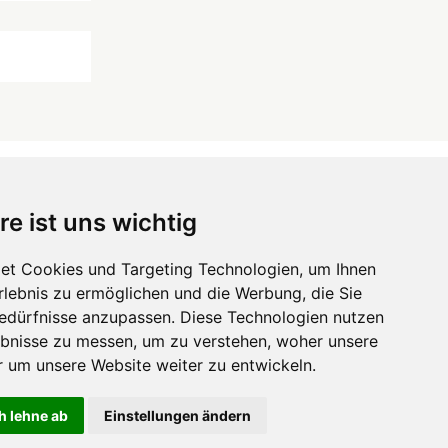
re ist uns wichtig
 ...
et Cookies und Targeting Technologien, um Ihnen
Hörgeräte
die-endverbraucher.com
Erlebnis zu ermöglichen und die Werbung, die Sie
Bedürfnisse anzupassen. Diese Technologien nutzen
bnisse zu messen, um zu verstehen, woher unsere
um unsere Website weiter zu entwickeln.
h lehne ab
Einstellungen ändern