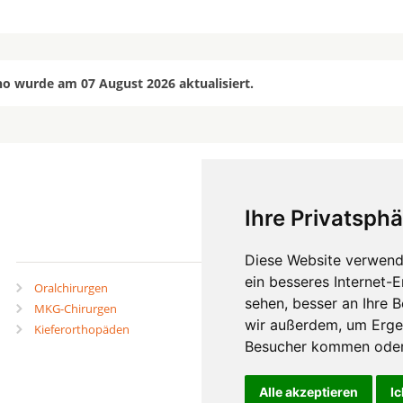
o wurde am 07 August 2026 aktualisiert.
Ihre Privatsphä
mehr
Diese Website verwend
ein besseres Internet-
Oralchirurgen
Zahnärzte in Städten
sehen, besser an Ihre 
MKG-Chirurgen
Zahnärzte in Stadtteilen
wir außerdem, um Erge
Kieferorthopäden
Besucher kommen oder 
Alle akzeptieren
Ic