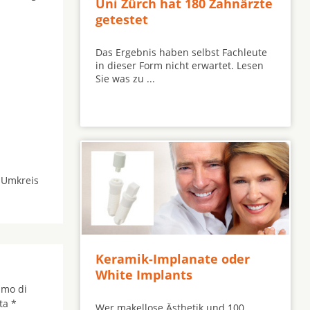
Uni Zürch hat 180 Zahnärzte
getestet
Das Ergebnis haben selbst Fachleute
in dieser Form nicht erwartet. Lesen
Sie was zu ...
 Umkreis
Keramik-Implanate oder
White Implants
umo di
ta *
Wer makellose Ästhetik und 100