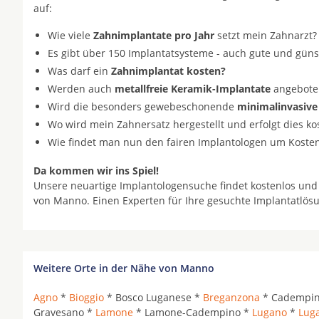
auf:
Wie viele
Zahnimplantate pro Jahr
setzt mein Zahnarzt?
Es gibt über 150 Implantatsysteme - auch gute und gün
Was darf ein
Zahnimplantat kosten?
Werden auch
metallfreie Keramik-Implantate
angeboten 
Wird die besonders gewebeschonende
minimalinvasive
Wo wird mein Zahnersatz hergestellt und erfolgt dies k
Wie findet man nun den fairen Implantologen um Koste
Da kommen wir ins Spiel!
Unsere neuartige Implantologensuche findet kostenlos und
von Manno. Einen Experten für Ihre gesuchte Implantatlös
Weitere Orte in der Nähe von Manno
Agno
*
Bioggio
* Bosco Luganese *
Breganzona
* Cadempi
Gravesano *
Lamone
* Lamone-Cadempino *
Lugano
*
Lug