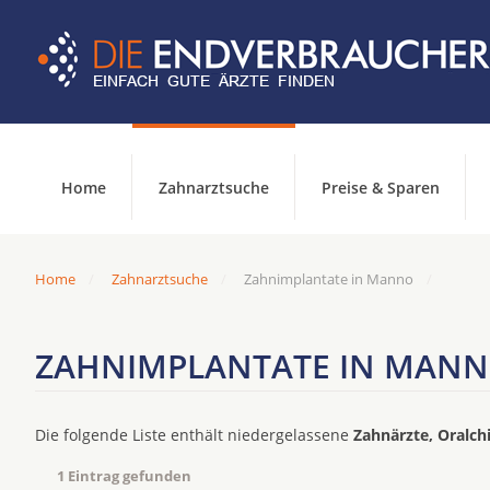
Home
Zahnarztsuche
Preise & Sparen
Home
Zahnarztsuche
Zahnimplantate in Manno
ZAHNIMPLANTATE IN MAN
Die folgende Liste enthält niedergelassene
Zahnärzte, Oralch
1 Eintrag gefunden