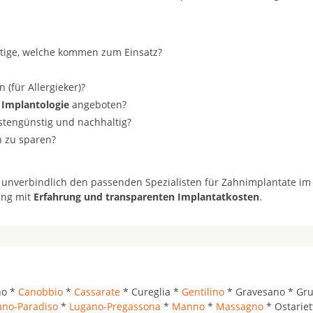
stige, welche kommen zum Einsatz?
(für Allergieker)?
 Implantologie
angeboten?
ostengünstig und nachhaltig?
n zu sparen?
 unverbindlich den passenden Spezialisten für Zahnimplantate im
ung mit
Erfahrung und transparenten Implantatkosten
.
no *
Canobbio
*
Cassarate
* Cureglia *
Gentilino
* Gravesano * Gr
ano-Paradiso
*
Lugano-Pregassona
*
Manno
*
Massagno
* Ostariet