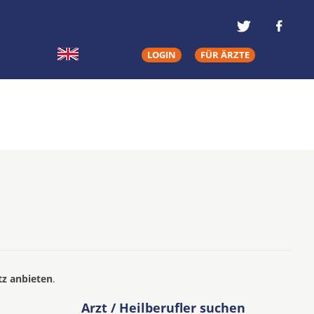
LOGIN
FÜR ÄRZTE
tz anbieten
.
Arzt / Heilberufler suchen