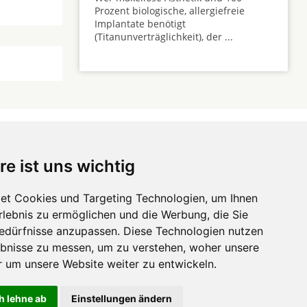
Prozent biologische, allergiefreie
Implantate benötigt
(Titanunverträglichkeit), der ...
re ist uns wichtig
 ...
et Cookies und Targeting Technologien, um Ihnen
Erlebnis zu ermöglichen und die Werbung, die Sie
Hörgeräte
die-
Bedürfnisse anzupassen. Diese Technologien nutzen
zahnarztempfehlung.com
Zahnarztsuche
die-endverbraucher.com
bnisse zu messen, um zu verstehen, woher unsere
um unsere Website weiter zu entwickeln.
h lehne ab
Einstellungen ändern