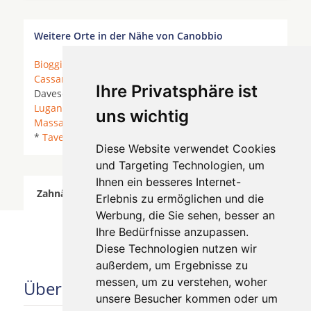
Weitere Orte in der Nähe von Canobbio
Bioggio
*
Breganzona
* Cadro *
Canobbio
*
Cassarate
* Comano * Cureggia * Cureglia *
Ihre Privatsphäre ist
Davesco-Soragno *
Gentilino
*
Lamone
*
Lugano
*
Lugano-Paradiso
*
Lugano-Pregassona
*
Manno
*
uns wichtig
Massagno
* Origlio * Porza *
Pregassona
* Soragno
*
Taverne
*
Tesserete
*
Viganello
*
Diese Website verwendet Cookies
und Targeting Technologien, um
Ihnen ein besseres Internet-
Zahnärzte für Zahnimplantete in Canobbio wurde
Erlebnis zu ermöglichen und die
am 06 August 2026 aktualisiert.
Werbung, die Sie sehen, besser an
Ihre Bedürfnisse anzupassen.
Diese Technologien nutzen wir
außerdem, um Ergebnisse zu
messen, um zu verstehen, woher
Über uns
unsere Besucher kommen oder um