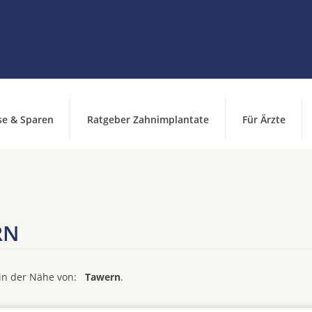
se & Sparen
Ratgeber Zahnimplantate
Für Ärzte
RN
d in der Nähe von:
Tawern
.