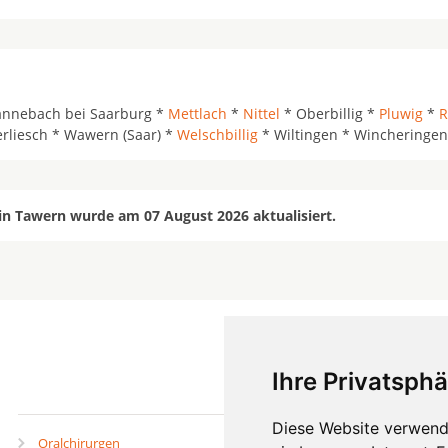
annebach bei Saarburg *
Mettlach
*
Nittel
* Oberbillig *
Pluwig
*
R
rliesch * Wawern (Saar) *
Welschbillig
* Wiltingen * Wincheringe
in Tawern wurde am 07 August 2026 aktualisiert.
Ihre Privatsphä
mehr
Diese Website verwend
Oralchirurgen
Zahnärzte in Städten