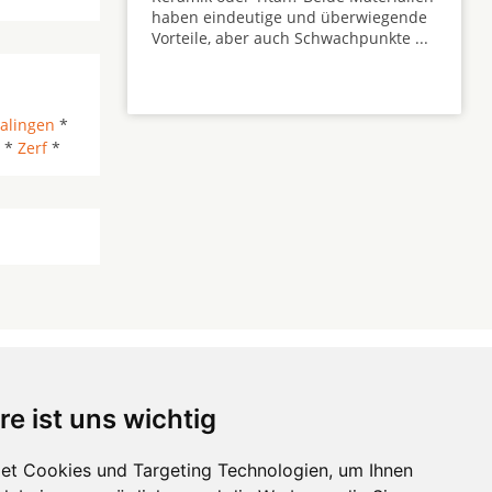
haben eindeutige und überwiegende
Vorteile, aber auch Schwachpunkte ...
alingen
*
n *
Zerf
*
re ist uns wichtig
 ...
et Cookies und Targeting Technologien, um Ihnen
Hörgeräte
die-endverbraucher.com