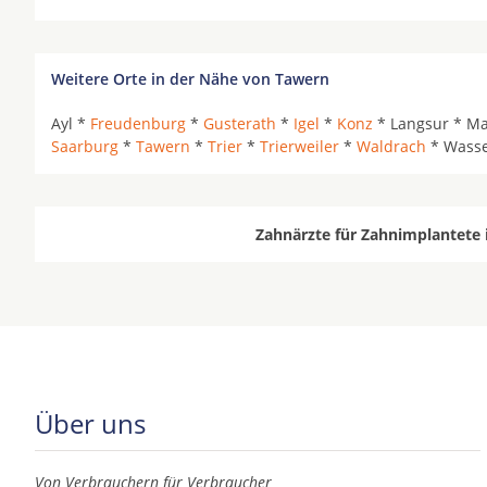
Weitere Orte in der Nähe von Tawern
Ayl *
Freudenburg
*
Gusterath
*
Igel
*
Konz
* Langsur * M
Saarburg
*
Tawern
*
Trier
*
Trierweiler
*
Waldrach
* Wasse
Zahnärzte für Zahnimplantete 
Über uns
Von Verbrauchern für Verbraucher