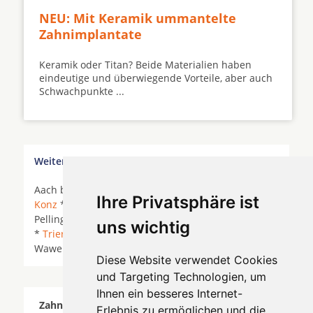
NEU: Mit Keramik ummantelte
Zahnimplantate
Keramik oder Titan? Beide Materialien haben
eindeutige und überwiegende Vorteile, aber auch
Schwachpunkte ...
Weitere Orte in der Nähe von Konz
Aach bei Trier * Ayl *
Gusterath
*
Igel
*
Kenn
*
Ihre Privatsphäre ist
Konz
*
Kordel
* Langsur *
Nittel
* Oberbillig *
Pellingen *
Pluwig
*
Ralingen
*
Saarburg
*
Tawern
uns wichtig
*
Trier
*
Trierweiler
*
Waldrach
* Wasserliesch *
Wawern (Saar) *
Welschbillig
* Wiltingen *
Zerf
*
Diese Website verwendet Cookies
und Targeting Technologien, um
Ihnen ein besseres Internet-
Zahnärzte für Zahnimplantete in Konz wurde am
Erlebnis zu ermöglichen und die