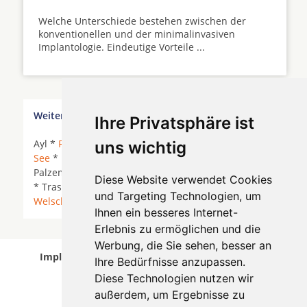
Welche Unterschiede bestehen zwischen der
konventionellen und der minimalinvasiven
Implantologie. Eindeutige Vorteile ...
Weitere Orte in der Nähe von Saarburg
Ihre Privatsphäre ist
Ayl *
Freudenburg
*
Igel
* Kirf *
Konz
*
Losheim am
uns wichtig
See
*
Merzig
* Merzkirchen *
Mettlach
*
Nittel
*
Palzem *
Perl
*
Pluwig
*
Saarburg
* Serrig *
Tawern
Diese Website verwendet Cookies
* Trassem *
Trier
*
Trierweiler
* Wawern (Saar) *
und Targeting Technologien, um
Welschbillig
* Wincheringen *
Zerf
*
Ihnen ein besseres Internet-
Erlebnis zu ermöglichen und die
Werbung, die Sie sehen, besser an
Implantologen in Saarburg wurde am 06 August
Ihre Bedürfnisse anzupassen.
2026 aktualisiert.
Diese Technologien nutzen wir
außerdem, um Ergebnisse zu