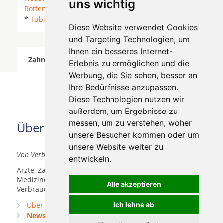
uns wichtig
Rottenburg am Neckar
*
Starzach
*
Sulz am Neckar
*
Tübingen
*
Diese Website verwendet Cookies
und Targeting Technologien, um
Ihnen ein besseres Internet-
Zahnärzte für Zahnimplantete in Starzach wurde
Erlebnis zu ermöglichen und die
am 08 August 2026 aktualisiert.
Werbung, die Sie sehen, besser an
Ihre Bedürfnisse anzupassen.
Diese Technologien nutzen wir
außerdem, um Ergebnisse zu
messen, um zu verstehen, woher
Über uns
unsere Besucher kommen oder um
unsere Website weiter zu
Von Verbrauchern für Verbraucher
entwickeln.
Ärzte, Zahnärzte, Akustiker und andere
Medizindienstleister haben hier die Möglichkeit, sich
Alle akzeptieren
Verbrauchern vorzustellen.
Über uns
Ich lehne ab
Praxismarketing
Newsletter