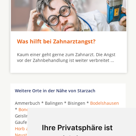
Was hilft bei Zahnarztangst?
Kaum einer geht gerne zum Zahnarzt. Die Angst
vor der Zahnbehandlung ist weiter verbreitet ...
Weitere Orte in der Nähe von Starzach
Ammerbuch * Balingen * Bisingen *
Bodelshausen
*
Bondorf
*
Empfingen
*
Eutingen im Gäu
*
Geislingen (Zollernalbkreis) * Grosselfingen *
Gäufelden *
Haigerloch
*
Hechingen
*
Hirrlingen
*
Ihre Privatsphäre ist
Horb am Neckar
* Mötzingen *
Nagold
*
Neustetten
*
Rangendingen
* Rosenfeld *