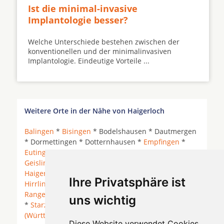
Ist die minimal-invasive
Implantologie besser?
Welche Unterschiede bestehen zwischen der
konventionellen und der minimalinvasiven
Implantologie. Eindeutige Vorteile ...
Weitere Orte in der Nähe von Haigerloch
Balingen
*
Bisingen
* Bodelshausen * Dautmergen
* Dormettingen * Dotternhausen *
Empfingen
*
Eutingen im Gäu
* Geislingen (Zollernalbkreis) *
Geislingen bei Balingen
* Grosselfingen *
Haigerloch
* Hausen am Tann *
Hechingen
*
Ihre Privatsphäre ist
Hirrlingen
*
Horb am Neckar
* Neustetten *
Rangendingen
*
Rosenfeld
*
Rottenburg am Neckar
uns wichtig
*
Starzach
*
Sulz am Neckar
*
Vöhringen
(Württemberg)
*
Diese Website verwendet Cookies