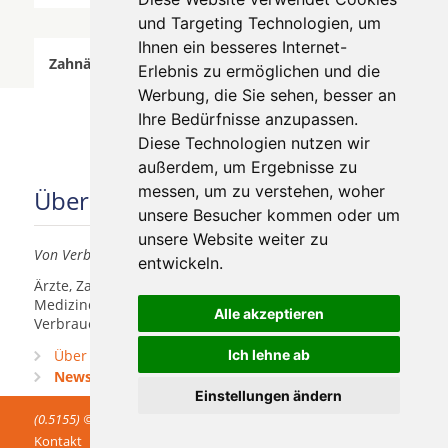
und Targeting Technologien, um
Ihnen ein besseres Internet-
Zahnärzte für Zahnimplantete in Haigerloch wurde
Erlebnis zu ermöglichen und die
am 07 August 2026 aktualisiert.
Werbung, die Sie sehen, besser an
Ihre Bedürfnisse anzupassen.
Diese Technologien nutzen wir
außerdem, um Ergebnisse zu
messen, um zu verstehen, woher
Über uns
unsere Besucher kommen oder um
unsere Website weiter zu
Von Verbrauchern für Verbraucher
entwickeln.
Ärzte, Zahnärzte, Akustiker und andere
Medizindienstleister haben hier die Möglichkeit, sich
Alle akzeptieren
Verbrauchern vorzustellen.
Über uns
Ich lehne ab
Praxismarketing
Newsletter
Einstellungen ändern
(0.5155) © 2004 - 2026 DEV AG - Alle Rechte vorbehalten
Kontakt
Impressum
AGB
Datenschutz