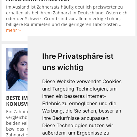
Im Ausland ist Zahnersatz häufig deutlich preiswerter zu
erhalten als bei Ihrem Zahnarzt in Deutschland, Österreich
oder der Schweiz. Grund sind vor allem niedrige Löhne,
billigere Raummieten und die geringeren Laborkosten ...
mehr >
Ihre Privatsphäre ist
uns wichtig
Diese Website verwendet Cookies
und Targeting Technologien, um
Ihnen ein besseres Internet-
BESTE IMPLANTATSYSTEME HABEN
Erlebnis zu ermöglichen und die
KONUSVERBINDUNG
Werbung, die Sie sehen, besser an
Ein Zahnimplantat in den Kieferknochen zu setzen, ist
vergleichbar mit dem Eindrehen eines Dübels in die Wand. In
Ihre Bedürfnisse anzupassen.
beiden Fällen wird zuerst ein Loch gebohrt, in das der Dübel,
Diese Technologien nutzen wir
bzw. das Implantat bündig eingebracht wird. Darauf setzt der
außerdem, um Ergebnisse zu
Zahnarzt ein Provisorium, um ...