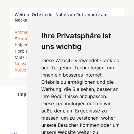
Weitere Orte in der Nähe von Rottenburg am
Neckar
Ammerbuch
*
Bodelshausen
*
Bondorf
*
Dußlingen
Ihre Privatsphäre ist
*
Eutingen im Gäu
* Gomaringen *
Gäufelden
*
Haigerloch *
Hechingen
* Herrenberg *
Hirrlingen
*
uns wichtig
Horb am Neckar * Kusterdingen *
Mössingen
*
Mötzingen * Nagold * Nehren (Württemberg) *
Diese Website verwendet Cookies
Neustetten
*
Ofterdingen
*
Rangendingen
*
und Targeting Technologien, um
Rottenburg am Neckar
*
Starzach
*
Tübingen
*
Ihnen ein besseres Internet-
Erlebnis zu ermöglichen und die
Werbung, die Sie sehen, besser an
Implantologen in Rottenburg am Neckar wurde
Ihre Bedürfnisse anzupassen.
am 07 August 2026 aktualisiert.
Diese Technologien nutzen wir
außerdem, um Ergebnisse zu
messen, um zu verstehen, woher
unsere Besucher kommen oder um
unsere Website weiter zu