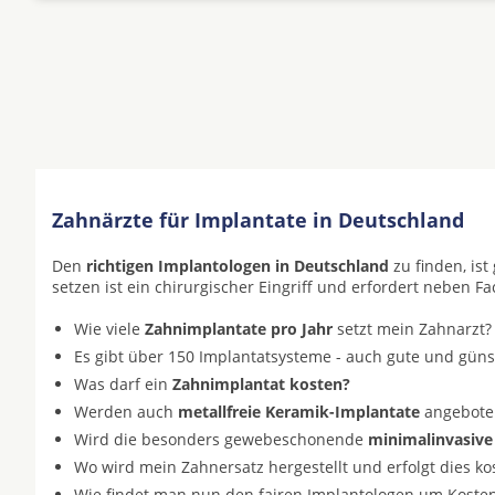
Zahnärzte für Implantate in Deutschland
Den
richtigen Implantologen in Deutschland
zu finden, is
setzen ist ein chirurgischer Eingriff und erfordert neben F
Wie viele
Zahnimplantate pro Jahr
setzt mein Zahnarzt?
Es gibt über 150 Implantatsysteme - auch gute und gün
Was darf ein
Zahnimplantat kosten?
Werden auch
metallfreie Keramik-Implantate
angeboten 
Wird die besonders gewebeschonende
minimalinvasive
Wo wird mein Zahnersatz hergestellt und erfolgt dies k
Wie findet man nun den fairen Implantologen um Koste