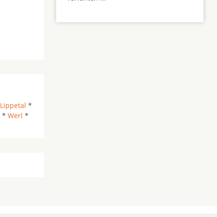
Lippetal
*
*
Werl
*