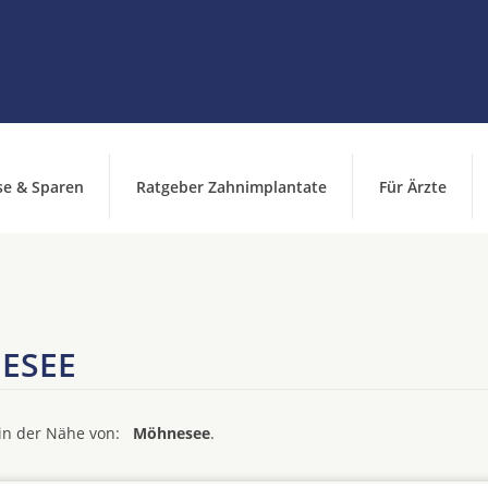
se & Sparen
Ratgeber Zahnimplantate
Für Ärzte
ESEE
d in der Nähe von:
Möhnesee
.